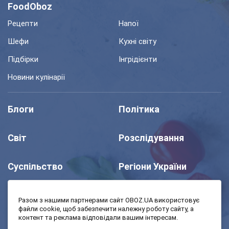
FoodOboz
Рецепти
Напої
Шефи
Кухні світу
Підбірки
Інгрідієнти
Новини кулінарії
Блоги
Політика
Світ
Розслідування
Суспільство
Регіони України
Шоу
Спорт
Разом з нашими партнерами сайт OBOZ.UA використовує
файли cookie, щоб забезпечити належну роботу сайту, а
контент та реклама відповідали вашим інтересам.
Моя школа
Авто