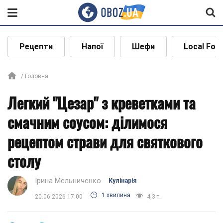
Рецепти
Напої
Шефи
Local Foo
Головна
Легкий "Цезар" з креветками та
смачним соусом: ділимося
рецептом страви для святкового
столу
Ірина Мельниченко
Кулінарія
1 хвилина
20.06.2026 17:00
4,3 т.