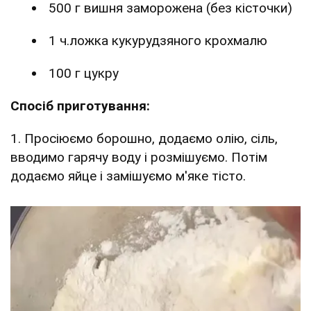
500 г вишня заморожена (без кісточки)
1 ч.ложка кукурудзяного крохмалю
100 г цукру
Спосіб приготування:
1. Просіюємо борошно, додаємо олію, сіль,
вводимо гарячу воду і розмішуємо. Потім
додаємо яйце і замішуємо м'яке тісто.