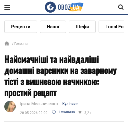
Рецепти
Напої
Шефи
Local Foo
Головна
Найсмачніші та найвдаліші
домашні вареники на заварному
тісті з вишневою начинкою:
простий рецепт
Ірина Мельниченко
Кулінарія
1 хвилина
20.05.2026 09:00
3,2 т.