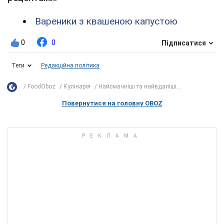
Вареники з квашеною капустою
0
0
Підписатися
Теги
Редакційна політика
FoodOboz
Кулінарія
Найсмачніші та найвдаліші...
Повернутися на головну OBOZ