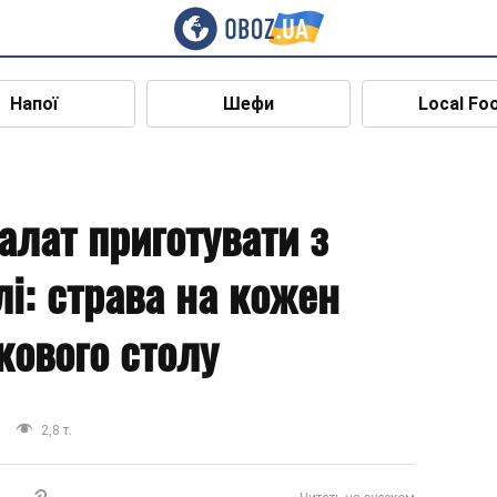
Напої
Шефи
Local Fo
алат приготувати з
і: страва на кожен
кового столу
2,8 т.