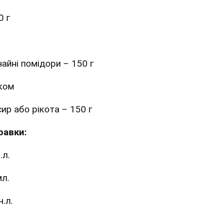
0 г
чайні помідори – 150 г
аком
ир або рікота – 150 г
равки:
.л.
мл.
.л.