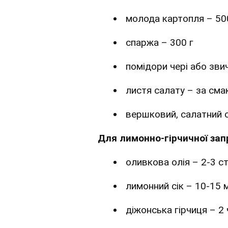
молода картопля – 50
спаржа – 300 г
помідори чері або зви
листя салату – за см
вершковий, салатний с
Для лимонно-гірчичної зап
оливкова олія – 2-3 ст
лимонний сік – 10-15 
діжонська гірчиця – 2 ч