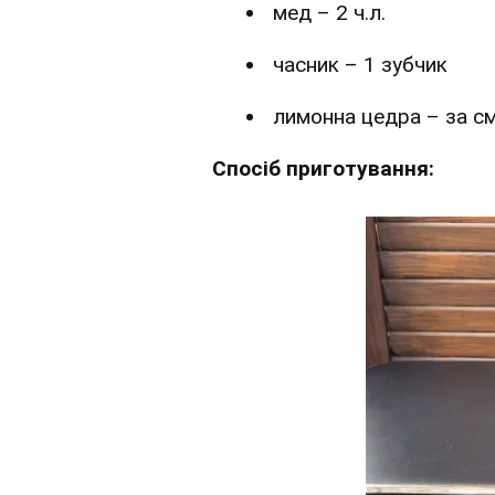
мед – 2 ч.л.
часник – 1 зубчик
лимонна цедра – за с
Спосіб приготування: