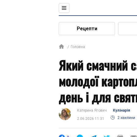
Рецепти
Головна
Який смачний с
молодої картопл
день і для свят
Катерина Ягович
Кулінарія
2 хвилини
2.06.2026 11:31