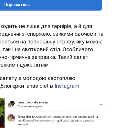
Підписатися
ходить не лише для гарнірів, а й для
поєднанні зі спаржею, свіжими овочами та
юється на повноцінну страву, яку можна
 так і на святковий стіл. Особливого
но-гірчична заправка. Такий салат
віжим і дуже літнім.
 салату з молодою картоплею
блогерки lanas diet в
Instagram
.