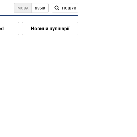
ПОШУК
МОВА
ЯЗЫК
od
Новини кулінарії