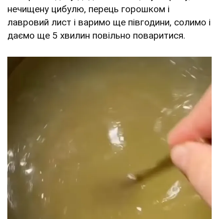
нечищену цибулю, перець горошком і
лавровий лист і варимо ще півгодини, солимо і
даємо ще 5 хвилин повільно поваритися.