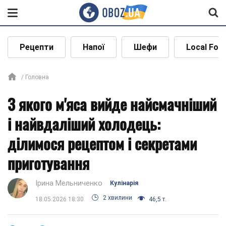
Рецепти
Напої
Шефи
Local Foo
Головна
З якого м'яса вийде найсмачніший
і найвдаліший холодець:
ділимося рецептом і секретами
приготування
Ірина Мельниченко
Кулінарія
2 хвилини
18.05.2026 18:30
46,5 т.