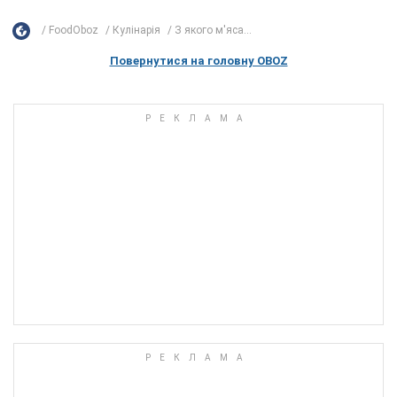
FoodOboz
Кулінарія
З якого м'яса...
Повернутися на головну OBOZ