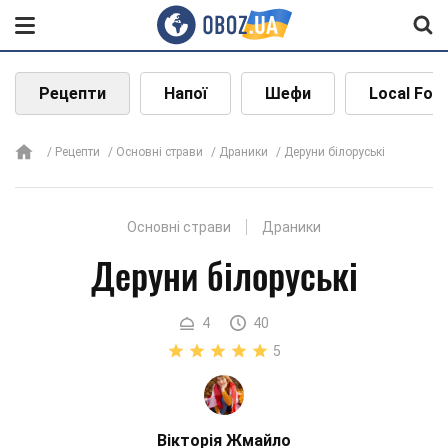
Рецепти
Напої
Шефи
Local Foo
Рецепти
Основні страви
Драники
Деруни білоруські
Основні страви
Драники
Деруни білоруські
4
40
5
Вікторія Жмайло