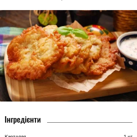
Інгредієнти
Картопля
1 кг