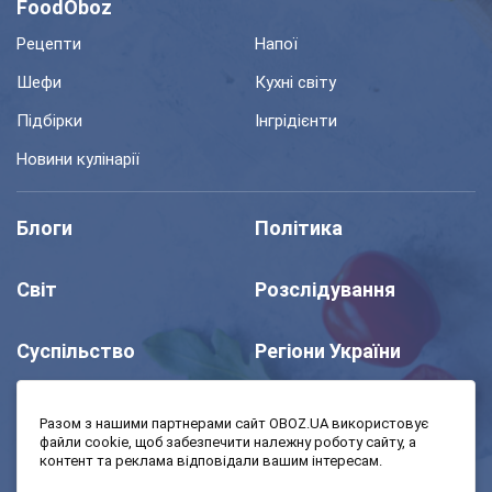
FoodOboz
Рецепти
Напої
Шефи
Кухні світу
Підбірки
Інгрідієнти
Новини кулінарії
Блоги
Політика
Світ
Розслідування
Суспільство
Регіони України
Шоу
Спорт
Разом з нашими партнерами сайт OBOZ.UA використовує
файли cookie, щоб забезпечити належну роботу сайту, а
контент та реклама відповідали вашим інтересам.
Моя школа
Авто