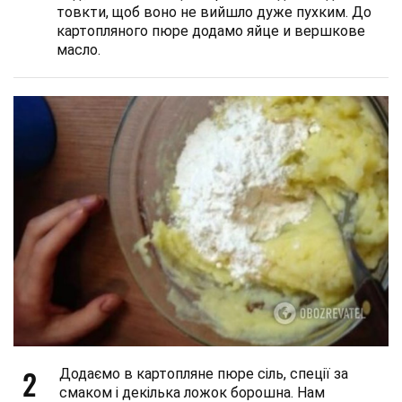
товкти, щоб воно не вийшло дуже пухким. До
картопляного пюре додамо яйце и вершкове
масло.
2
Додаємо в картопляне пюре сіль, спеції за
смаком і декілька ложок борошна. Нам