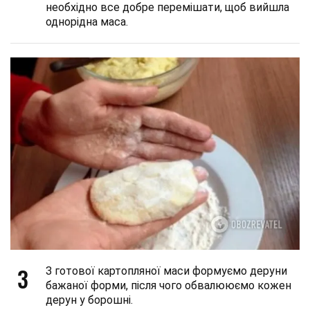
необхідно все добре перемішати, щоб вийшла
однорідна маса.
3
З готової картопляної маси формуємо деруни
бажаної форми, після чого обвалююємо кожен
дерун у борошні.