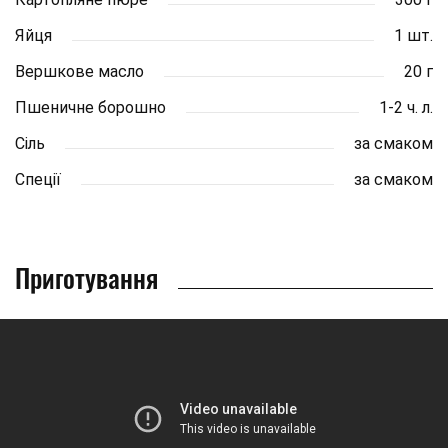
Яйця
1 шт.
Вершкове масло
20 г
Пшеничне борошно
1-2 ч. л.
Сіль
за смаком
Спеції
за смаком
Приготування