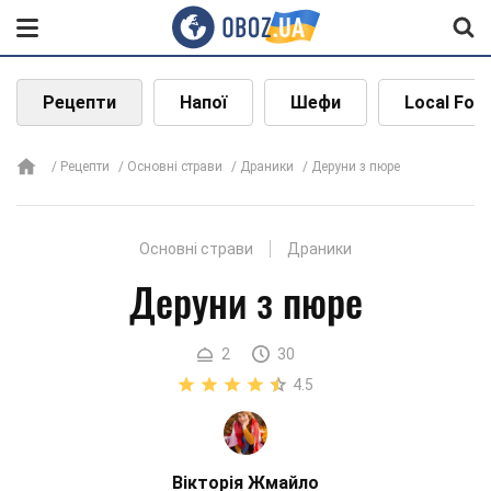
Рецепти
Напої
Шефи
Local Foo
Рецепти
Основні страви
Драники
Деруни з пюре
Основні страви
Драники
Деруни з пюре
2
30
4.5
Вікторія Жмайло