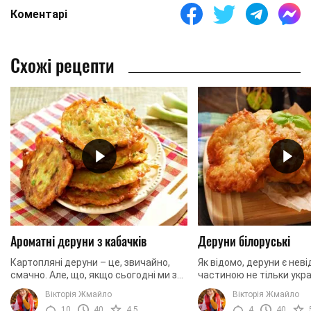
Коментарі
Схожі рецепти
Ароматні деруни з кабачків
Деруни білоруські
Картопляні деруни – це, звичайно,
Як відомо, деруни є нев
смачно. Але, що, якщо сьогодні ми з
частиною не тільки украї
вами приготуємо деруни з кабачків?
але і польської, білорусь
Вікторія Жмайло
Вікторія Жмайло
Запевняємо, що ви не відчуєте
дивно, адже така страв
10
40
4.5
4
40