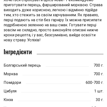
приготувати перець, фарширований морквою. Страва
виходить дуже корисною, легкою і відмінно підійде
тим, хто стежить за своїм харчуванням. Як правило,
перці подають на стіл без гарніру. Їх можна присипати
подрібненою зеленню на ваш смак. Готувати перці
зовсім не складно, просто виконуйте описані нижче
кроки рецепта, і у вас, безсумнівно, вийде освоїти
нову страву. Успіхів!
Інгредієнти
Болгарський перець
700 г.
Морква
700 г.
Помідори
600-700 г.
Цибуля
1 шт.
Кінза
30 г.