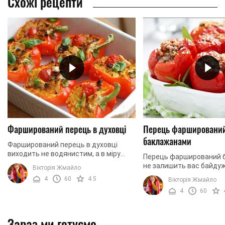
Схожі рецепти
Фарширований перець в духовці
Перець фаршировани
баклажанами
Фарширований перець в духовці
виходить не водянистим, а в міру
Перець фарширований 
соковитим і дуже смачним.
не залишить вас байду
Вікторія Жмайло
Сметанний соус надає приємний
смачна страва з овочів
4
60
4.5
Вікторія Жмайло
смак і відмінно доповнює ...
тільки вегетаріанців. П
4
60
апетитними і ...
Зараз ми готуємо