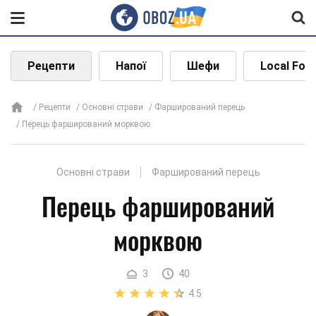
Рецепти
Напої
Шефи
Local Foo
Рецепти
Основні страви
Фарширований перець
Перець фарширований морквою
Основні страви
Фарширований перець
Перець фарширований
морквою
3
40
4.5