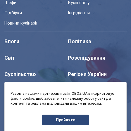
Шефи
Кухні світу
Підбірки
Інгрідієнти
Новини кулінарії
Блоги
Політика
Світ
Розслідування
Суспільство
Регіони України
Шоу
Спорт
Разом з нашими партнерами сайт OBOZ.UA використовує
файли cookie, щоб забезпечити належну роботу сайту, а
контент та реклама відповідали вашим інтересам.
Моя школа
Авто
Прийняти
MedOboz
Економіка