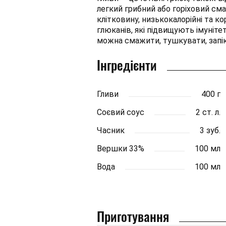
легкий грибний або горіховий смак
клітковину, низькокалорійні та ко
глюканів, які підвищують імуніте
можна смажити, тушкувати, запік
Інгредієнти
Гливи
400 г
Соєвий соус
2 ст. л.
Часник
3 зуб.
Вершки 33%
100 мл
Вода
100 мл
Приготування