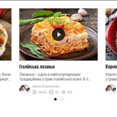
Італійська лазанья
Короп
. Вони
Лазанья – одна з найпопулярніших
Короп 
лужать
традиційних страв італійської кухні. В її
страва
о,
основі соковитий м'ясний фарш, багато сиру
одноча
Євген Клопотенко
і ніжне листкове тісто. ...
з кисл
легко
30
4.5