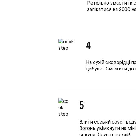
Ретельно змастити с
запікатися на 200С на
4
На сухій сковорідці 
цибулю. Смажити до г
5
Влити соєвий соус і воду
Вогонь увімкнути на мін
секунд. Соус готовий!