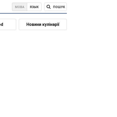
ПОШУК
МОВА
ЯЗЫК
od
Новини кулінарії