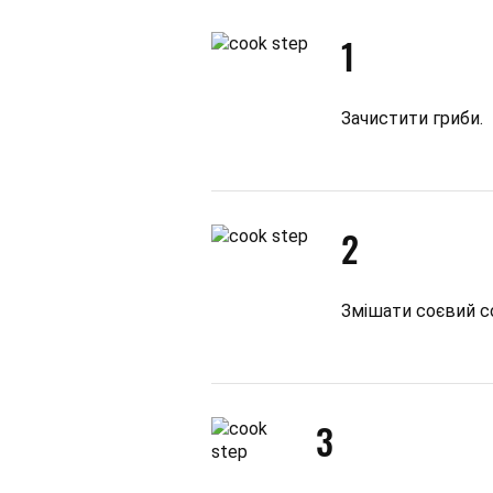
1
Зачистити гриби.
2
Змішати соєвий со
3