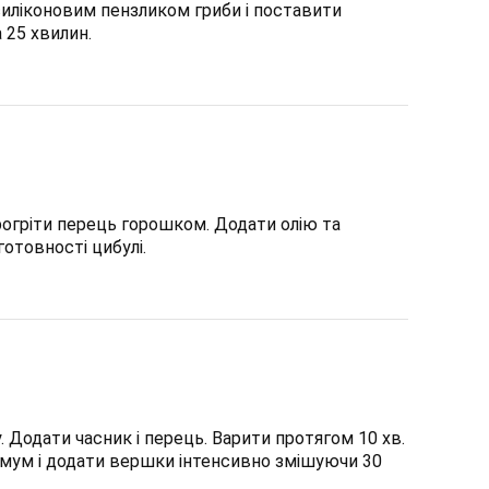
иліконовим пензликом гриби і поставити
 25 хвилин.
прогріти перець горошком. Додати олію та
отовності цибулі.
. Додати часник і перець. Варити протягом 10 хв.
імум і додати вершки інтенсивно змішуючи 30