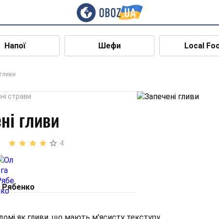
Напої
Шефи
Local Fo
 гливи
ні страви
ні гливи
4
 Рябенко
ідомі як гливи, що мають м'ясисту текстуру,