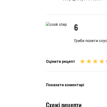
6
Гриби полити соу
Оцінити рецепт
Показати
коментарі
Схожі рецепти