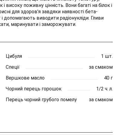
 і високу поживну цінність. Вони багаті на білок і
рисні для здоров'я завдяки наявності бета-
т і допомагають виводити радіонукліди. Гливи
ати, маринувати і заморожувати.
Цибуля
1 шт.
Спеції
за смаком
Вершкове масло
40 г
Чорний перець горошок
1/2 ч. л.
Перець чорний грубого помелу
за смаком