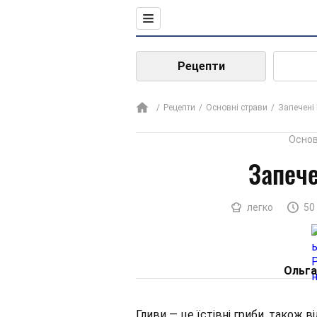
Рецепти
Рецепти
Основні страви
Запечені
Основ
Запече
легко
50
Ольга
Гливи — це їстівні гриби, також в