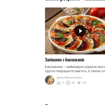
Запіканка з баклажанів
Баклажани – неймовірно корисні овочі
здатні покращити пам'ять, а також с
прекрасним антиоксидантом. Крім тог
Ірина Мельниченко
вживання баклажанів ...
6
60
4.5