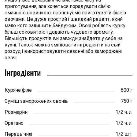
приготування, але хочеться порадувати сім'ю
смачною новинкою, пропонуємо приготувати філе з
овочами. Це дуже простий і швидкий рецепт, який
мало кого залишить байдужим. Овочі роблять курку
більш соковитою і додають чудового аромату.
Більшість продуктів ви завжди знайдете у себе на
кухні. Також можна змінювати інгредієнти на свій
розсуд і використовувати сезонні або заморожені
овочі.
Інгредієнти
Куряче філе
600 г
Суміш заморожених овочів
750 г
Розмарин
1/2 ч. л.
Орегано
1/2 ч. л.
Перець чилі
1/2 шт.