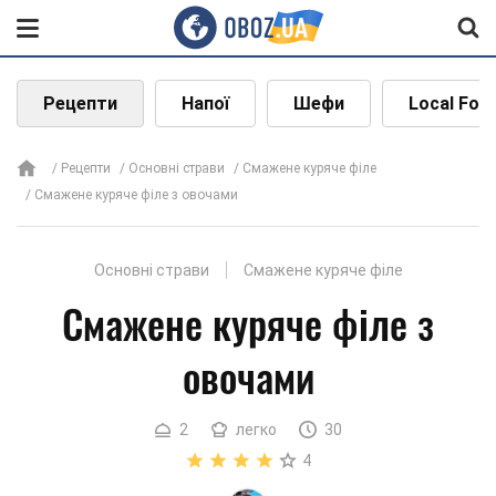
Рецепти
Напої
Шефи
Local Foo
Рецепти
Основні страви
Смажене куряче філе
Смажене куряче філе з овочами
Основні страви
Смажене куряче філе
Смажене куряче філе з
овочами
2
легко
30
4