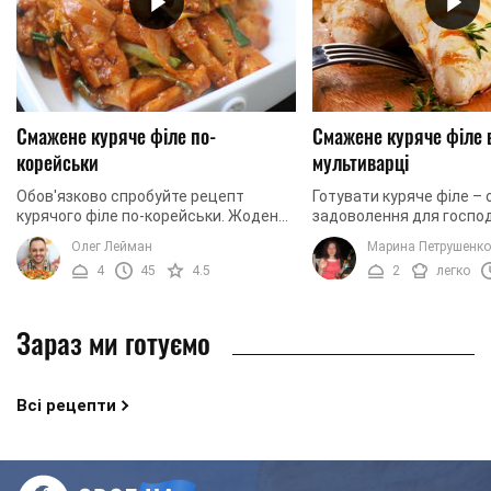
Смажене куряче філе по-
Смажене куряче філе 
корейськи
мультиварці
Обов'язково спробуйте рецепт
Готувати куряче філе – 
курячого філе по-корейськи. Жоден
задоволення для госпо
метод обсмаження не дає такого
особливо, якщо викори
Олег Лейман
Марина Петрушенко
дивного поєднання ніжного,
мультиварку. Попри всю
4
45
4.5
2
легко
хрусткого смаку і ...
страва виходить дуже см
Зараз ми готуємо
Всі рецепти