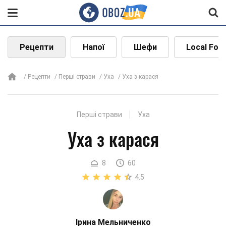
Рецепти
Напої
Шефи
Local Foo
Рецепти
Перші страви
Уха
Уха з карася
Перші страви
Уха
Уха з карася
8
60
4.5
Ірина Мельниченко