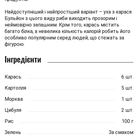
Найдоступніший і найпростіший варіант – уха з карася.
Бульйон з цього виду риби виходить прозорим і
неймовірно запашним. Крім того, карась містить
багато білка, а невелика кількість калорій робить його
особливо популярним серед людей, що стежать за
фігурою.
Інгредієнти
Карась
6 шт.
Картопля
5 шт.
Морква
1 шт.
Цибуля
2 шт.
Рис
100 г
Зелень
За смаком