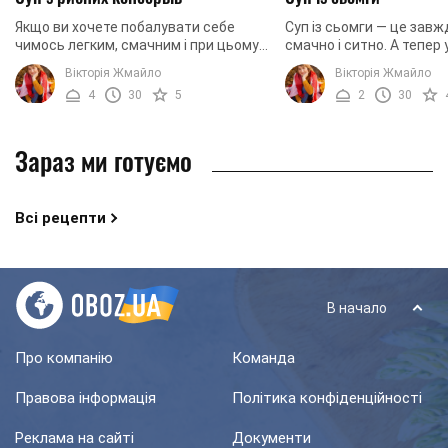
Якщо ви хочете побалувати себе
Суп із сьомги — це зав
чимось легким, смачним і при цьому
смачно і ситно. А тепер 
не хочете довго стояти біля плити,
будемо варити цей суп 
Вікторія Жмайло
Вікторія Жмайло
наш рецепт — це саме те, що вам
ще й з додаванням помі
4
30
5
2
30
потрібно. ...
Заінтриговані? ...
Зараз ми готуємо
Всі рецепти
В начало
Про компанію
Команда
Правова інформація
Політика конфіденційності
Реклама на сайті
Документи