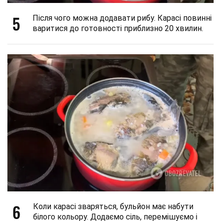
5
Після чого можна додавати рибу. Карасі повинні
варитися до готовності приблизно 20 хвилин.
6
Коли карасі зваряться, бульйон має набути
білого кольору. Додаємо сіль, перемішуємо і