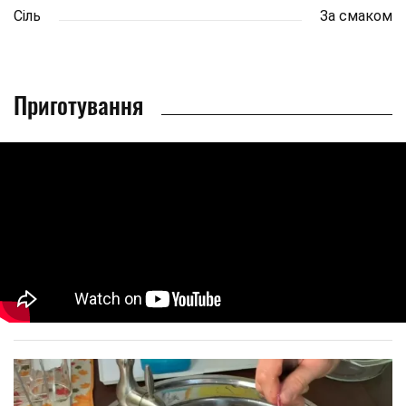
Сіль
За смаком
Приготування