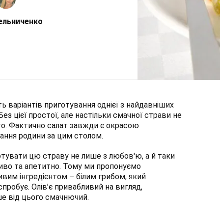
ельниченко
ть варіантів приготування однієї з найдавніших
 Без цієї простої, але настільки смачної страви не
то. Фактично салат завжди є окрасою
ання родини за цим столом.
тувати цю страву не лише з любов'ю, а й таки
иво та апетитно. Тому ми пропонуємо
ливим інгредієнтом – білим грибом, який
пробує. Олів’є привабливий на вигляд,
е від цього смачнючий.