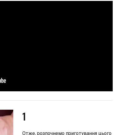
1
Отже, розпочнемо приготування цього