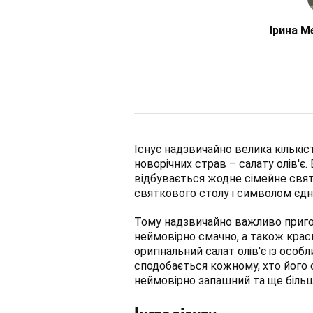
Ірина М
Існує надзвичайно велика кількіс
новорічних страв – салату олів'є.
відбувається жодне сімейне свя
святкового столу і символом єдн
Тому надзвичайно важливо приго
неймовірно смачно, а також крас
оригінальний салат олів'є із особ
сподобається кожному, хто його с
неймовірно запашний та ще більш