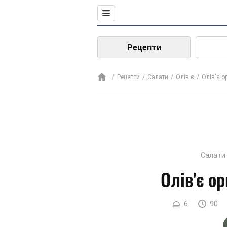
Рецепти
Рецепти
Салати
Олів'є
Олів'є о
Салати
Олів'є о
6
90