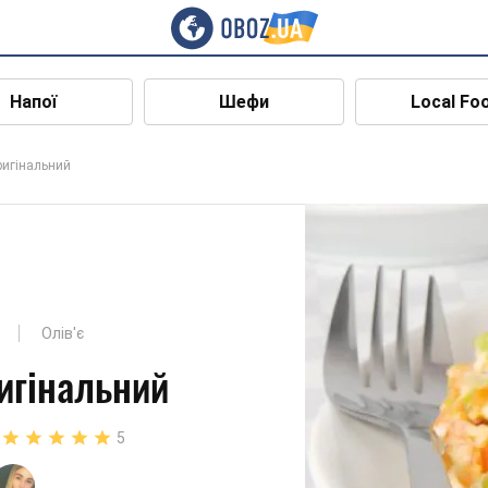
Напої
Шефи
Local Fo
ригінальний
Олів'є
ригінальний
5