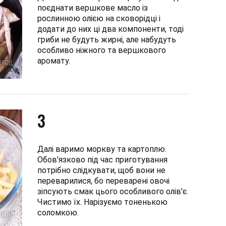
поєднати вершкове масло із
рослинною олією на сковорідці і
додати до них ці два компоненти, тоді
гриби не будуть жирні, але набудуть
особливо ніжного та вершкового
аромату.
3
Далі варимо моркву та картоплю.
Обов'язково під час приготування
потрібно слідкувати, щоб вони не
переварилися, бо переварені овочі
зіпсують смак цього особливого олів'є.
Чистимо їх. Нарізуємо тоненькою
соломкою.