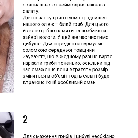
оригінального і неймовірно ніжного
салату.
Для початку приготуємо «родзинку»
нашого олів'є – білий гриб. Для цього
його потрібно помити та позбавити
зайвої вологи. У цей же час чистимо
цибулю. Два інгредієнти нарізуємо
соломкою середньої товщини.
Зауважте, що в жодному разі не варто
нарізати гриби тоненько, оскільки під
час смаження вони втратять розмір,
зміняться в об'ємі і тоді в салаті буде
втрачено їхній особливий смак.
2
Для смаження грибів і цибулі необхідно