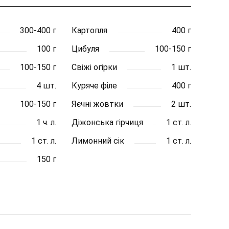
300-400 г
Картопля
400 г
100 г
Цибуля
100-150 г
100-150 г
Свіжі огірки
1 шт.
4 шт.
Куряче філе
400 г
100-150 г
Яєчні жовтки
2 шт.
1 ч. л.
Діжонська гірчиця
1 ст. л.
1 ст. л.
Лимонний сік
1 ст. л.
150 г