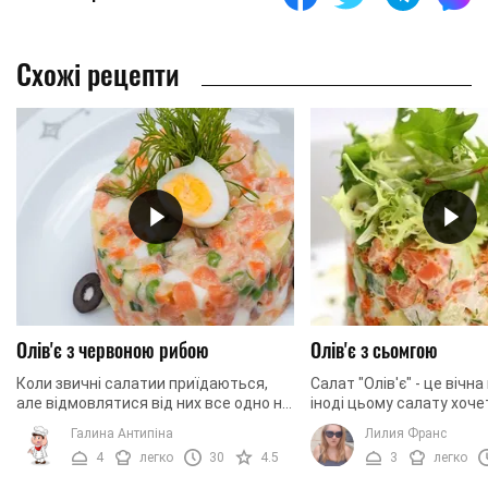
Схожі рецепти
Олів'є з червоною рибою
Олів'є з сьомгою
Коли звичні салатии приїдаються,
Салат "Олів'є" - це вічна
але відмовлятися від них все одно не
іноді цьому салату хоч
хочеться, спробуйте урізноманітнити
нового смаку. Коли вини
Галина Антипіна
Лилия Франс
їх склад різними інгредієнтами.
бажання, відкривайте наш
4
легко
30
4.5
3
легко
Наприклад, ...