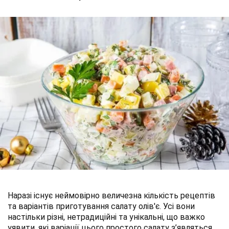
Наразі існує неймовірно величезна кількість рецептів
та варіантів приготування салату олів'є. Усі вони
настільки різні, нетрадиційні та унікальні, що важко
уявити, які варіації цього простого салату з’являться