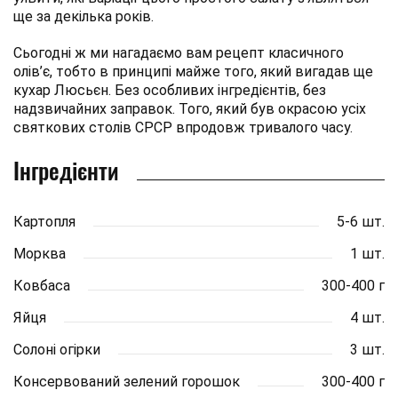
ще за декілька років.
Сьогодні ж ми нагадаємо вам рецепт класичного
олів’є, тобто в принципі майже того, який вигадав ще
кухар Люсьєн. Без особливих інгредієнтів, без
надзвичайних заправок. Того, який був окрасою усіх
святкових столів СРСР впродовж тривалого часу.
Інгредієнти
Картопля
5-6 шт.
Морква
1 шт.
Ковбаса
300-400 г
Яйця
4 шт.
Солоні огірки
3 шт.
Консервований зелений горошок
300-400 г