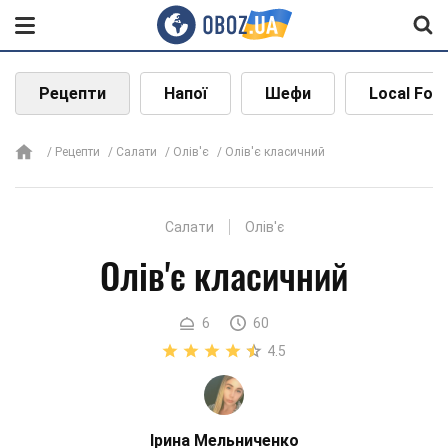
Рецепти
Напої
Шефи
Local Foo
Рецепти
Салати
Олів'є
Олів'є класичний
Салати
Олів'є
Олів'є класичний
6
60
4.5
Ірина Мельниченко