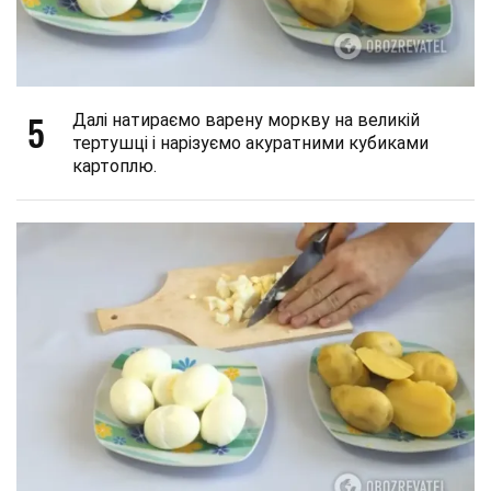
5
Далі натираємо варену моркву на великій
тертушці і нарізуємо акуратними кубиками
картоплю.