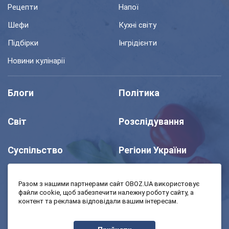
Рецепти
Напої
Шефи
Кухні світу
Підбірки
Інгрідієнти
Новини кулінарії
Блоги
Політика
Світ
Розслідування
Суспільство
Регіони України
Шоу
Спорт
Разом з нашими партнерами сайт OBOZ.UA використовує
файли cookie, щоб забезпечити належну роботу сайту, а
контент та реклама відповідали вашим інтересам.
Моя школа
Авто