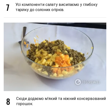
7
Усі компоненти салату висипаємо у глибоку
тарілку до солоних огірків.
8
Сюди додаємо м’який та ніжний консервований
горошок.