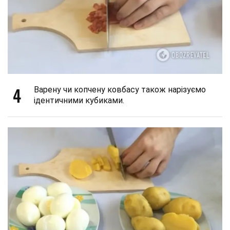
4
Варену чи копчену ковбасу також нарізуємо
ідентичними кубиками.