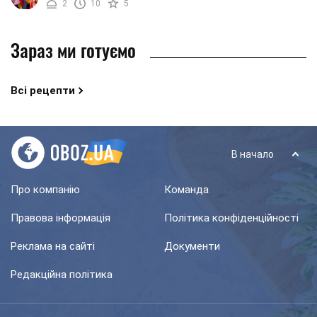
2
10
5
складові: селера, морква, ...
Зараз ми готуємо
Всі рецепти
В начало
Про компанію
Команда
Правова інформація
Політика конфіденційності
Реклама на сайті
Документи
Редакційна політика