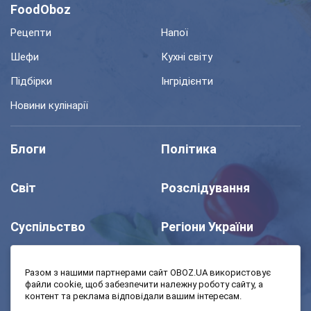
FoodOboz
Рецепти
Напої
Шефи
Кухні світу
Підбірки
Інгрідієнти
Новини кулінарії
Блоги
Політика
Світ
Розслідування
Суспільство
Регіони України
Шоу
Спорт
Разом з нашими партнерами сайт OBOZ.UA використовує
файли cookie, щоб забезпечити належну роботу сайту, а
контент та реклама відповідали вашим інтересам.
Моя школа
Авто