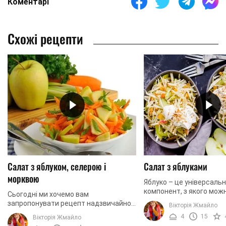
Коментарі
Схожі рецепти
Салат з яблуком, селерою і
Салат з яблуками
морквою
Яблуко – це універсаль
компонент, з якого мож
Сьогодні ми хочемо вам
напої, десерти, салати і
запропонувати рецепт надзвичайно
Вікторія Жмайло
гарніри. Усі страви з ци
смачного, вітамінного та красивого
4
15
Вікторія Жмайло
компонентом мають чудо
салату. В його основі такі три