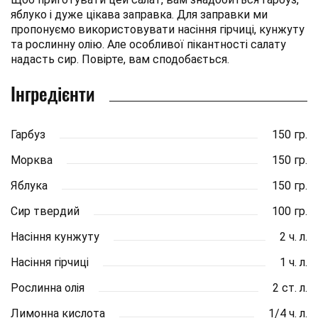
яблуко і дуже цікава заправка. Для заправки ми
пропонуємо використовувати насіння гірчиці, кунжуту
та рослинну олію. Але особливої пікантності салату
надасть сир. Повірте, вам сподобається.
Інгредієнти
Гарбуз
150 гр.
Морква
150 гр.
Яблука
150 гр.
Сир твердий
100 гр.
Насіння кунжуту
2 ч. л.
Насіння гірчиці
1 ч. л.
Рослинна олія
2 ст. л.
Лимонна кислота
1/4 ч. л.