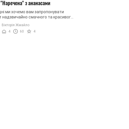
 "Наречена" з ананасами
дні ми хочемо вам запропонувати
т надзвичайно смачного та красивого
, який має назву «Наречена». Страва
Вікторія Жмайло
жний та м’який смак, ...
4
60
4