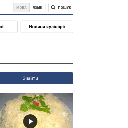
ПОШУК
МОВА
ЯЗЫК
od
Новини кулінарії
Знайти