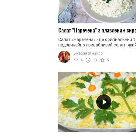
Салат "Наречена" з плавленим сир
Салат «Наречена» - це оригінальний т
надзвичайно привабливий салат, яки
доречним на будь-якому святковому с
Вікторія Жмайло
Салат отримав свою назву ...
4
30
5