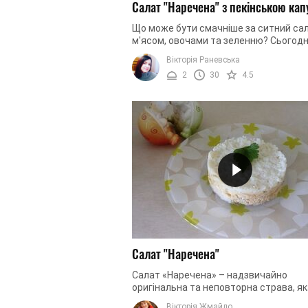
Салат "Наречена" з пекінською ка
Що може бути смачніше за ситний сал
м'ясом, овочами та зеленню? Сьогодн
хочемо запропонувати вашій увазі ре
Вікторія Раневська
салату "Наречена", до якого ...
2
30
4.5
Салат "Наречена"
Салат «Наречена» – надзвичайно
оригінальна та неповторна страва, як
вирізняється особливим виглядом та
Вікторія Жмайло