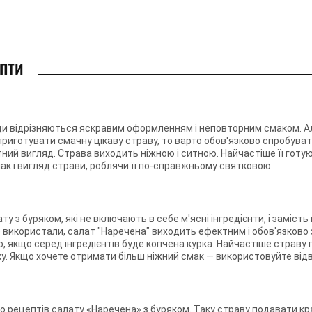
 ...
епти
жди відрізняються яскравим оформленням і неповторним смаком. Ал
риготувати смачну цікаву страву, то варто обов'язково спробуват
тний вигляд. Страва виходить ніжною і ситною. Найчастіше її гот
ак і вигляд страви, роблячи її по-справжньому святковою.
ту з буряком, які не включають в себе м'ясні інгредієнти, і заміс
е використали, салат "Наречена" виходить ефектним і обов'язково
о, якщо серед інгредієнтів буде копчена курка. Найчастіше страву
ку. Якщо хочете отримати більш ніжний смак — використовуйте від
то рецептів салату «Наречена» з буряком. Таку страву подавати к