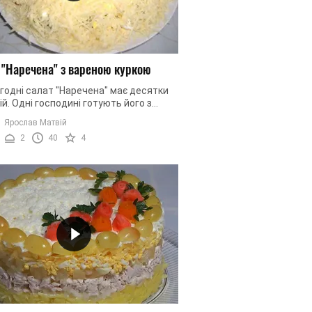
 "Наречена" з вареною куркою
годні салат "Наречена" має десятки
ій. Одні господині готують його з
, інші — виключно з яловичиною або
Ярослав Матвій
ою. Одні додають ...
2
40
4