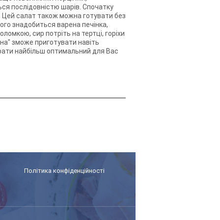
ься послідовністю шарів. Спочатку
ир. Цей салат також можна готувати без
ього знадобиться варена печінка,
оломкою, сир потріть на тертці, горіхи
ена" зможе приготувати навіть
рати найбільш оптимальний для Вас
Політика конфіденційності