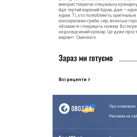
використовуючи спеціальну кулінарну 
йде тертий варений буряк, далі — куря
курки. Ті, хто полюбляють оригінальн
консервовані гриби, сир, волоські горі
обсмажте і покришіть ножем. Всі інгр
недосвідчений кулінар. Це дуже про
варіант. Смачного.
Зараз ми готуємо
Всі рецепти
Про компанію
Реклама на сай