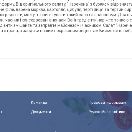
форму. Від оригінального салату, "Наречена" з буряком відрізняєт
че філе, варена морква, картопля, цибуля, терті яйця та тертий с
і інгредієнти, можуть приготувати такий салат з ананасами. Для ц
хи, часник і консервовані ананаси. Всі інгредієнти наріжте тонкою с
едієнти змішайте та заправте майонезом і часником. Салат "Нареч
ста страва, а завдяки нашим покроковим рецептам Ви зможете виб
Команда
Правова інформація
ті
Документи
Редакційна політика