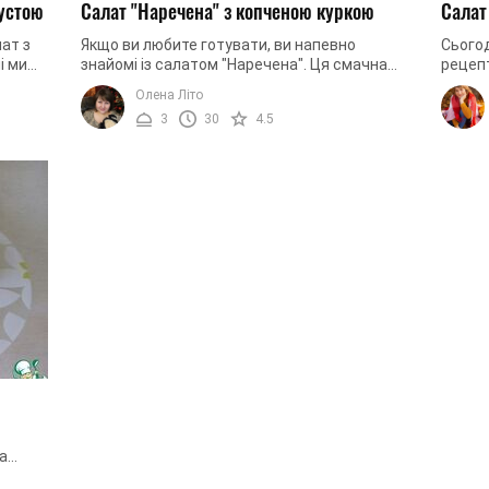
пустою
Салат "Наречена" з копченою куркою
Салат
ат з
Якщо ви любите готувати, ви напевно
Сього
і ми
знайомі із салатом "Наречена". Ця смачна
рецеп
цепт
страва вже давно завоювала серця
салату
Олена Літо
багатьох господинь своєю простотою та ...
має ні
3
30
4.5
а