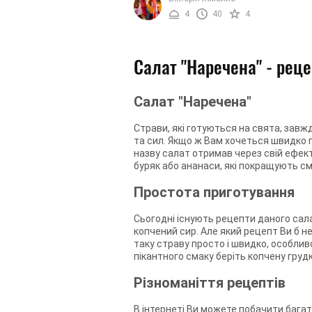
подачею. Саме тому салат буде чудово
4
40
4
Салат "Наречена" - рец
Салат "Наречена"
Страви, які готуються на свята, зав
та сил. Якщо ж Вам хочеться швидко п
назву салат отримав через свій ефек
буряк або ананаси, які покращують см
Простота приготування
Сьогодні існують рецепти даного сала
копчений сир. Але який рецепт Ви б н
таку страву просто і швидко, особлив
пікантного смаку беріть копчену груд
Різноманіття рецептів
В інтернеті Ви можете побачити бага