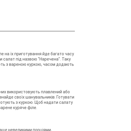
е на їх приготування йде багато часу
и салат під назвою "Наречена". Таку
ують з вареною куркою, часом додають
ть них використовують плавлений або
 знайде своїх шанувальників. Готувати
 готують з куркою. Щоб надати салату
варене куряче філе.
раще невеликими порціями,