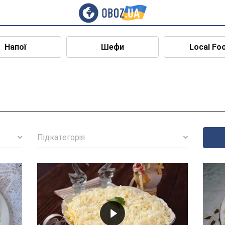
Напої
Шефи
Local Fo
Підкатегорія