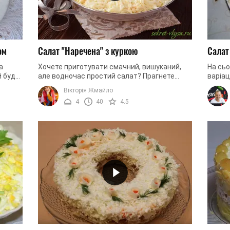
ом
Салат "Наречена" з куркою
Салат
а
Хочете приготувати смачний, вишуканий,
На сьо
й буде
але водночас простий салат? Прагнете
варіац
толі.
порадувати своїх гостей ситною та
куркою
Вікторія Жмайло
привабливою стравою? Досі в пошуках ...
свинин
4
40
4.5