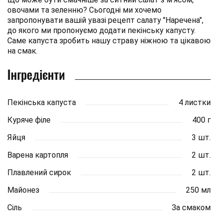
овочами та зеленню? Сьогодні ми хочемо
запропонувати вашій увазі рецепт салату "Наречена",
до якого ми пропонуємо додати пекінську капусту.
Саме капуста зробить нашу страву ніжною та цікавою
на смак.
Інгредієнти
Пекінська капуста
4 листки
Куряче філе
400 г
Яйця
3 шт.
Варена картопля
2 шт.
Плавлений сирок
2 шт.
Майонез
250 мл
Сіль
За смаком