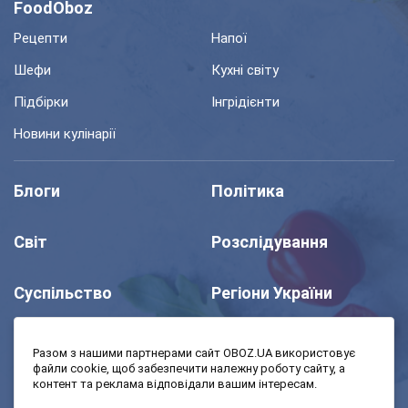
FoodOboz
Рецепти
Напої
Шефи
Кухні світу
Підбірки
Інгрідієнти
Новини кулінарії
Блоги
Політика
Світ
Розслідування
Суспільство
Регіони України
Шоу
Спорт
Разом з нашими партнерами сайт OBOZ.UA використовує
файли cookie, щоб забезпечити належну роботу сайту, а
контент та реклама відповідали вашим інтересам.
Моя школа
Авто