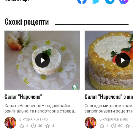
Схожі рецепти
Салат "Наречена"
Салат "Наречена" з а
Салат «Наречена» – надзвичайно
Сьогодні ми хочемо вам
оригінальна та неповторна страва,
запропонувати рецепт 
яка вирізняється особливим
смачного та красивого 
Вікторія Жмайло
Вікторія Жмайло
виглядом та подачею. Саме тому
має назву «Наречена». 
4
40
4
4
60
салат буде чудово ...
ніжний та м’який смак, ...