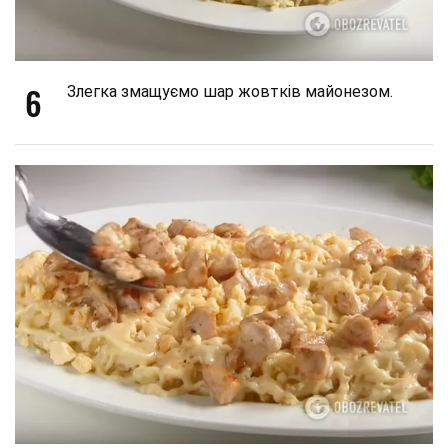
6
Злегка змащуємо шар жовтків майонезом.