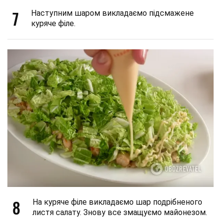
7
Наступним шаром викладаємо підсмажене
куряче філе.
8
На куряче філе викладаємо шар подрібненого
листя салату. Знову все змащуємо майонезом.