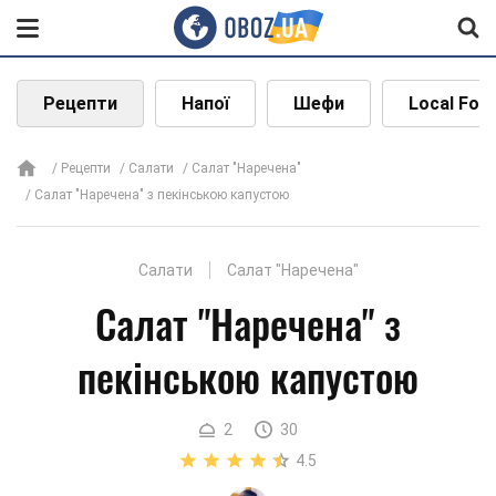
Рецепти
Напої
Шефи
Local Foo
Рецепти
Салати
Салат "Наречена"
Салат "Наречена" з пекінською капустою
Салати
Салат "Наречена"
Салат "Наречена" з
пекінською капустою
2
30
4.5