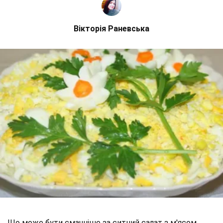
Вікторія Раневська
Що може бути смачніше за ситний салат з м'ясом,