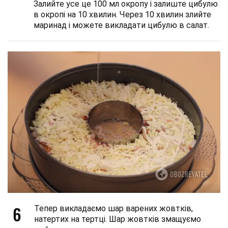
Залийте усе це 100 мл окропу і залиште цибулю
в окропі на 10 хвилин. Через 10 хвилин злийте
маринад і можете викладати цибулю в салат.
6
Тепер викладаємо шар варених жовтків,
натертих на тертці. Шар жовтків змащуємо