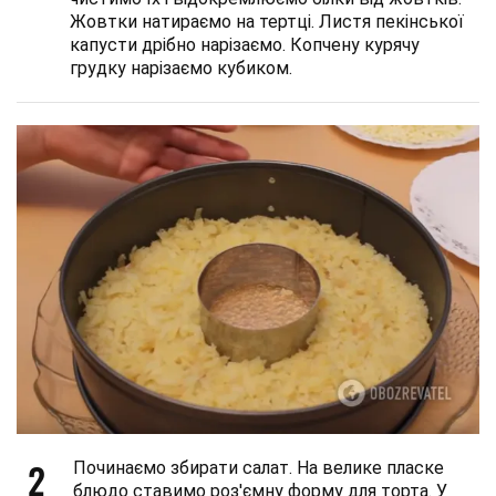
Жовтки натираємо на тертці. Листя пекінської
капусти дрібно нарізаємо. Копчену курячу
грудку нарізаємо кубиком.
2
Починаємо збирати салат. На велике пласке
блюдо ставимо роз'ємну форму для торта. У