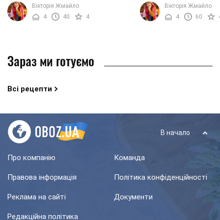
яка вирізняється особливим
смачного та красивого 
Вікторія Жмайло
Вікторія Жмайло
виглядом та подачею. Саме тому
має назву «Наречена». 
4
40
4
4
60
салат буде чудово ...
ніжний та м’який смак, ...
Зараз ми готуємо
Всі рецепти
В начало
Про компанію
Команда
Правова інформація
Політика конфіденційності
Реклама на сайті
Документи
Редакційна політика