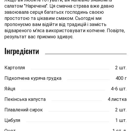
салатом "Наречена". Ця смачна страва вже давно
завоювала серця багатьох господинь своєю
простотою та цікавим смаком. Сьогодні ми
пропонуємо вам відійти від традицій і замість
відвареного м'яса використовувати копчене. Повірте,
результат вас приємно здивує.
Інгредієнти
Картопля
2 шт.
Підкопчена куряча грудка
400 г
Яйця
4-6 шт.
Пекінська капуста
4 листка
Плавлений сирок
2 шт.
Цибуля
1 шт.
Оцет
1 ст. л.