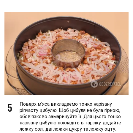
5
Поверх м'яса викладаємо тонко нарізану
ріпчасту цибулю. Щоб цибуля не була гіркою,
обов'язково замаринуйте її. Для цього тонко
нарізану цибулю покладіть в тарілку, додайте
ложку солі, дві ложки цукру та ложку оцту.