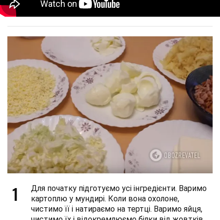
1
Для початку підготуємо усі інгредієнти. Варимо
картоплю у мундирі. Коли вона охолоне,
чистимо її і натираємо на тертці. Варимо яйця,
чистимо їх і відокремлюємо білки від жовтків.