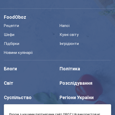
FoodOboz
Рецепти
Напої
Шефи
Кухні світу
Підбірки
Інгрідієнти
Новини кулінарії
Блоги
Політика
Світ
Розслідування
Суспільство
Регіони України
Шоу
Спорт
Разом з нашими партнерами сайт OBOZ.UA використовує