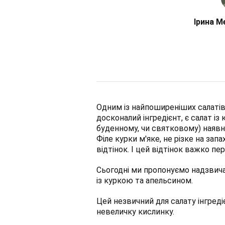
Ірина М
Одним із найпоширеніших салатів,
досконалий інгредієнт, є салат із
буденному, чи святковому) наявн
Філе курки м'яке, не різке на за
відтінок. І цей відтінок важко пе
Сьогодні ми пропонуємо надзвич
із куркою та апельсином.
Цей незвичний для салату інгреді
невеличку кислинку.