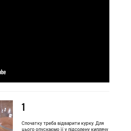
1
Спочатку треба відварити курку. Для
цього опускаємо її у підсолену киплячу