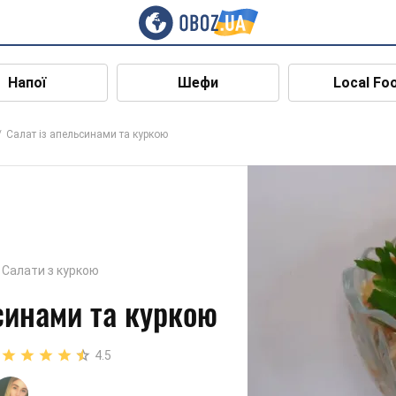
Напої
Шефи
Local Fo
Салат із апельсинами та куркою
Салати з куркою
синами та куркою
4.5