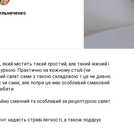
ельниченко
 який містить такий простий, але такий ніжний і
 куркою. Практично на кожному столі (чи
ий салат саме з такою складовою. І це не дивно.
пах чи смак, але попри це має особливий смаковий
ребити.
айно смачний та особливий за рецептурою салат
єнт надасть страві легкості, а також подарує