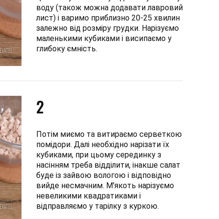
воду (також можна додавати лавровий
лист) і варимо приблизно 20-25 хвилин
залежно від розміру грудки. Нарізуємо
маленькими кубиками і висипаємо у
глибоку ємність.
2
Потім миємо та витираємо серветкою
помідори. Далі необхідно нарізати їх
кубиками, при цьому серединку з
насінням треба відділити, інакше салат
буде із зайвою вологою і відповідно
вийде несмачним. М'якоть нарізуємо
невеликими квадратиками і
відправляємо у тарілку з куркою.