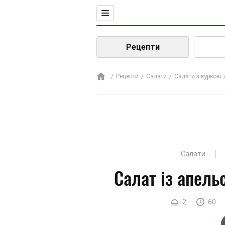
Рецепти
Рецепти
Салати
Салати з куркою
Салати
Салат із апель
2
60