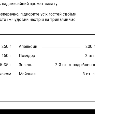
ь надзвичайний аромат салату.
зперечно, підкорите усіх гостей своїми
єте їм чудовий настрій на тривалий час.
250 г
Апельсин
200 г
150 г
Помідор
2 шт.
5-35 г
Зелень
2-3 ст. л. подрібненої
маком
Майонез
3 ст. л.