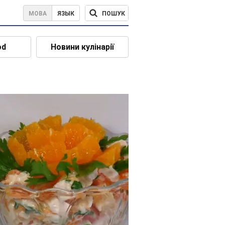
ПОШУК
МОВА
ЯЗЫК
od
Новини кулінарії