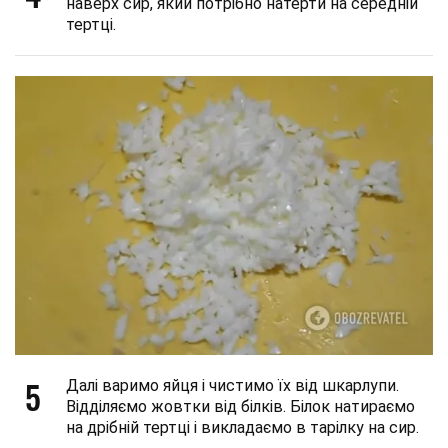
наверх сир, який потрібно натерти на середній
тертці.
5
Далі варимо яйця і чистимо їх від шкарлупи.
Відділяємо жовтки від білків. Білок натираємо
на дрібній тертці і викладаємо в тарілку на сир.