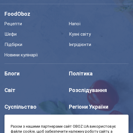
FoodOboz
Рецепти
Напої
Шефи
Кухні світу
Підбірки
Інгрідієнти
Новини кулінарії
Блоги
Політика
Світ
Розслідування
Суспільство
Регіони України
Шоу
Спорт
Разом з нашими партнерами сайт OBOZ.UA використовує
файли cookie, щоб забезпечити належну роботу сайту, а