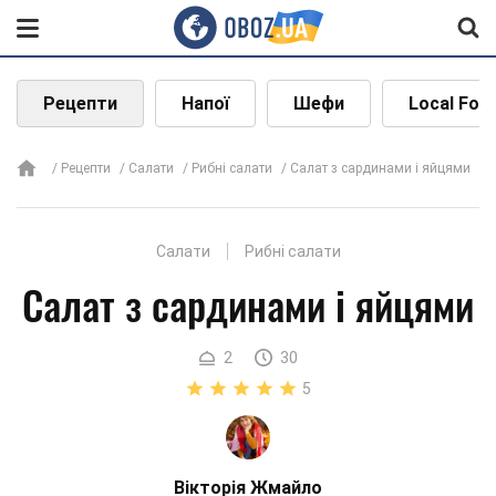
Рецепти
Напої
Шефи
Local Foo
Рецепти
Салати
Рибні салати
Салат з сардинами і яйцями
Салати
Рибні салати
Салат з сардинами і яйцями
2
30
5
Вікторія Жмайло