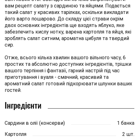
вам рецепт салату з сардиною та яйцями. Подається
такий салат у красивих тарілках, оскільки викладати
його варто пошарово. До складу цієї страви окрім
двох основних інгредієнтів ще входять яблуко, яке
забезпечить кислу нотку, варена картопля та яйця, які
зроблять салат ситним, ароматна цибуля та твердий
сир.
Отже, всього кілька хвилин вашого вільного часу, 6
простих та абсолютно доступних інгредієнтів, трішки
вашого терпіння і фантазії, гарний настрій під час
приготування і вуаля - смачний, красивий та
ароматний салат готовий підкорювати шлунки ваших
гостей.
Інгредієнти
Сардини в олії (консерви)
1 банка
Картопля
2 шт.