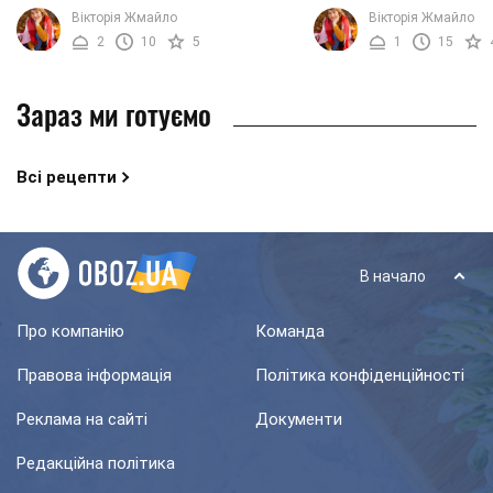
буденного столу, для святкових
смачнючий та красивий
Вікторія Жмайло
Вікторія Жмайло
посиденьок і навіть для вилазок на
печінкою тріски та яйце
2
10
5
1
15
природу. Салат ...
створення ...
Зараз ми готуємо
Всі рецепти
В начало
Про компанію
Команда
Правова інформація
Політика конфіденційності
Реклама на сайті
Документи
Редакційна політика