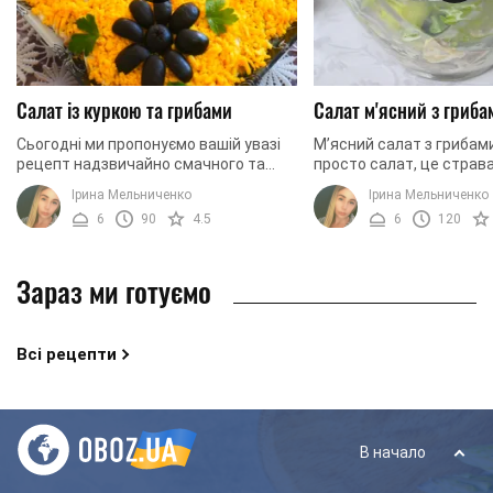
Салат із куркою та грибами
Салат м'ясний з гриба
Сьогодні ми пропонуємо вашій увазі
М’ясний салат з грибами
рецепт надзвичайно смачного та
просто салат, це страв
поживного курячого салату з
стати основною на свят
Ірина Мельниченко
Ірина Мельниченко
грибами. Салат виходить ніжним,
адже усі її інгредієнти 
6
90
4.5
6
120
соковитим, оригінально ...
калорійні, ...
Зараз ми готуємо
Всі рецепти
В начало