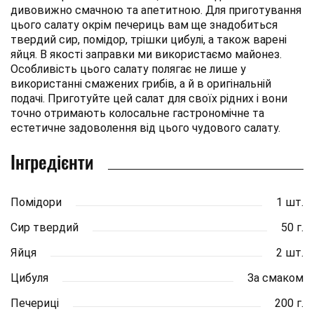
дивовижно смачною та апетитною. Для приготування
цього салату окрім печериць вам ще знадобиться
твердий сир, помідор, трішки цибулі, а також варені
яйця. В якості заправки ми використаємо майонез.
Особливість цього салату полягає не лише у
використанні смажених грибів, а й в оригінальній
подачі. Приготуйте цей салат для своїх рідних і вони
точно отримають колосальне гастрономічне та
естетичне задоволення від цього чудового салату.
Інгредієнти
Помідори
1 шт.
Сир твердий
50 г.
Яйця
2 шт.
Цибуля
За смаком
Печериці
200 г.