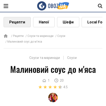
Рецепти
Напої
Шефи
Local Foo
Рецепти
Соуси та маринади
Соуси
Малиновий соус до м'яса
Соуси та маринади
Соуси
Малиновий соус до м'яса
1
20
4.5