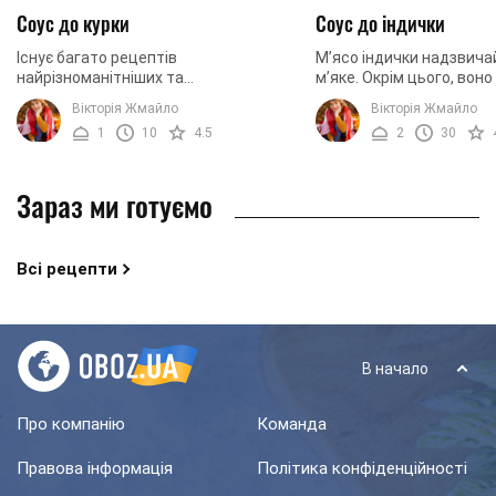
Соус до курки
Соус до індички
Існує багато рецептів
М’ясо індички надзвича
найрізноманітніших та
м’яке. Окрім цього, воно
найоригінальніших соусів. З усього
дієтичне. З таким прод
Вікторія Жмайло
Вікторія Жмайло
цього різноманіття досить складно
потрібно працювати на
1
10
4.5
2
30
обрати той соус, рецепт якого ...
обережно та ...
Зараз ми готуємо
Всі рецепти
В начало
Про компанію
Команда
Правова інформація
Політика конфіденційності