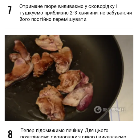
7
Отримане пюре виливаємо у сковорідку і
тушкуємо приблизно 2-3 хвилини, не забуваючи
його постійно перемішувати.
8
Тепер підсмажимо печінку. Для цього
розігріваємо сковорідку з олією і викладаємо