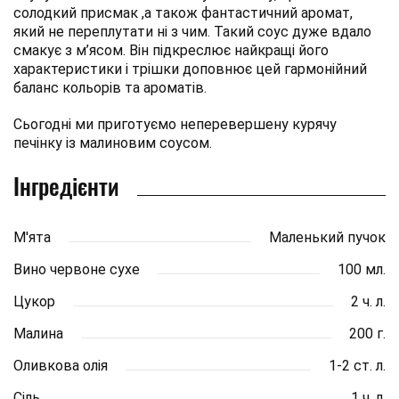
солодкий присмак ,а також фантастичний аромат,
який не переплутати ні з чим. Такий соус дуже вдало
смакує з м’ясом. Він підкреслює найкращі його
характеристики і трішки доповнює цей гармонійний
баланс кольорів та ароматів.
Сьогодні ми приготуємо неперевершену курячу
печінку із малиновим соусом.
Інгредієнти
М'ята
Маленький пучок
Вино червоне сухе
100 мл.
Цукор
2 ч. л.
Малина
200 г.
Оливкова олія
1-2 ст. л.
Сіль
1 ч. л.