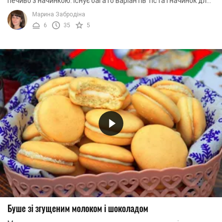
печиво з начинкою. Існує багато варіантів тіста і начинок для
цього печива. Ми пропонуємо ...
Марина Забродіна
6
35
5
Буше зі згущеним молоком і шоколадом