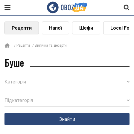
Рецепти
Напої
Шефи
Local Foo
Рецепти
Випічка та десерти
Буше
Категорія
Підкатегорія
Знайти