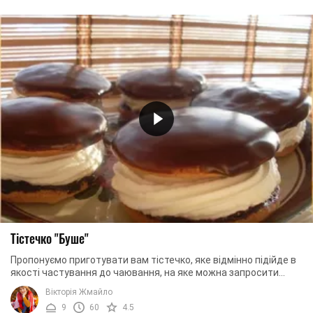
Тістечко "Буше"
Пропонуємо приготувати вам тістечко, яке відмінно підійде в
якості частування до чаювання, на яке можна запросити
рідних і друзів. Тістечко "Буше", ...
Вікторія Жмайло
9
60
4.5