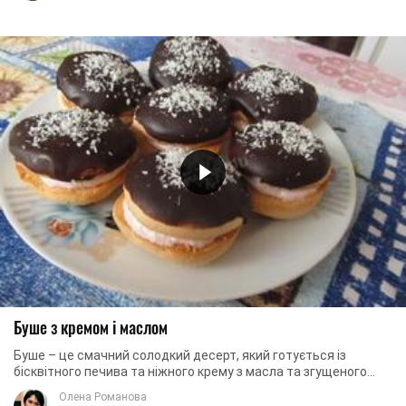
Буше з кремом і маслом
Буше – це смачний солодкий десерт, який готується із
бісквітного печива та ніжного крему з масла та згущеного
молока. На вигляд – це два склеєні ...
Олена Романова