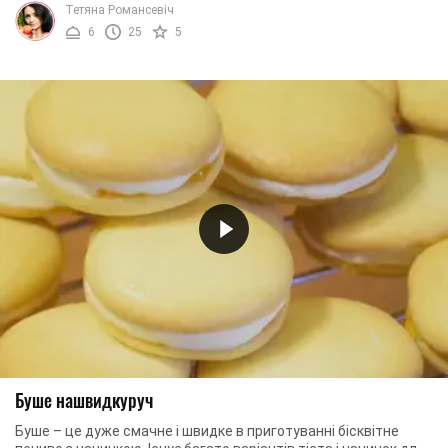
Тетяна Романсевіч
6
25
5
Буше нашвидкуруч
Буше – це дуже смачне і швидке в приготуванні бісквітне