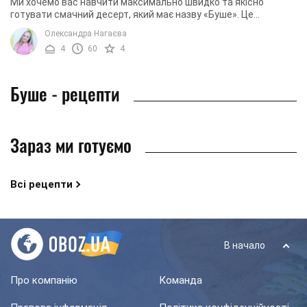
Ми хочемо вас навчити максимально швидко та якісно
готувати смачний десерт, який має назву «Буше». Це
бісквітне печиво, яке має форму кружечків. Його ...
Олександра Нагаєва
4
60
4
Буше - рецепти
Зараз ми готуємо
Всі рецепти
В начало
Про компанію
Команда