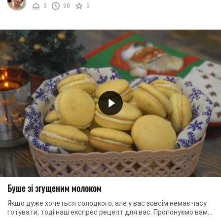
3
90
5
Буше зі згущеним молоком
Якщо дуже хочеться солодкого, але у вас зовсім немає часу
готувати, тоді наш експрес рецепт для вас. Пропонуємо вам
швидко приготувати смачне печиво. ...