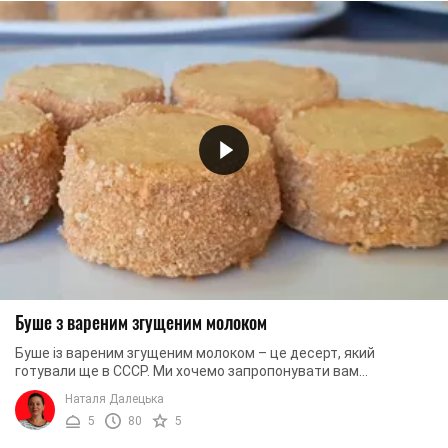
Буше з вареним згущеним молоком
Буше із вареним згущеним молоком – це десерт, який
готували ще в СССР. Ми хочемо запропонувати вам
оригінальний рецепт відомого десерту. Для цього ми ...
Наталя Далецька
5
80
5