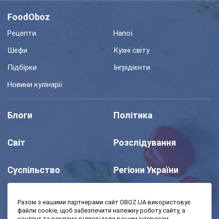
FoodOboz
Рецепти
Напої
Шефи
Кухні світу
Підбірки
Інгрідієнти
Новини кулінарії
Блоги
Політика
Світ
Розслідування
Суспільство
Регіони України
Шоу
Спорт
Разом з нашими партнерами сайт OBOZ.UA використовує
файли cookie, щоб забезпечити належну роботу сайту, а
контент та реклама відповідали вашим інтересам.