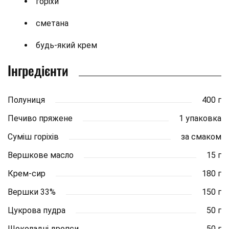
горіхи
сметана
будь-який крем
Інгредієнти
Полуниця
400 г
Печиво пряжене
1 упаковка
Суміш горіхів
за смаком
Вершкове масло
15 г
Крем-сир
180 г
Вершки 33%
150 г
Цукрова пудра
50 г
Шоколадні дропси
50 г