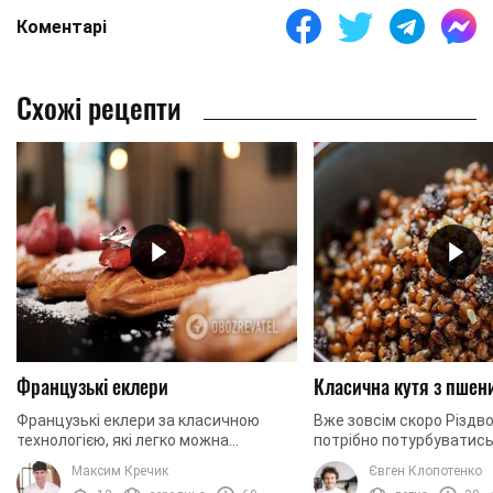
Коментарі
Схожі рецепти
Французькі еклери
Класична кутя з пшен
Французькі еклери за класичною
Вже зовсім скоро Різдво
технологією, які легко можна
потрібно потурбуватись
приготувати вдома. Сьогодні ми
ваша святкова кутя. У 
Максим Кречик
Євген Клопотенко
готуємо еклери із заварним кремом.
рецепт входить справж