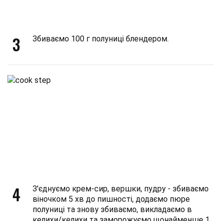
3
Збиваємо 100 г полуниці блендером.
4
З'єднуємо крем-сир, вершки, пудру - збиваємо
віночком 5 хв до пишності, додаємо пюре
полуниці та знову збиваємо, викладаємо в
келихи/келихи та заморожуємо щонайменше 1