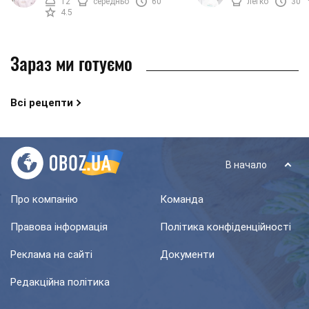
12
середньо
60
легко
30
Щоб надати крему ...
також багато ...
4.5
Зараз ми готуємо
Всі рецепти
В начало
Про компанію
Команда
Правова інформація
Політика конфіденційності
Реклама на сайті
Документи
Редакційна політика