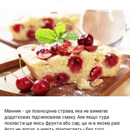
Манник - це повноцінна страва, яка не вимагає
додаткових підсилювачів смаку. Але якщо туди
покласти ще якісь фрукти або сир, це ні в якому разі
його не зіпсує, а навіть підкреслить і без того