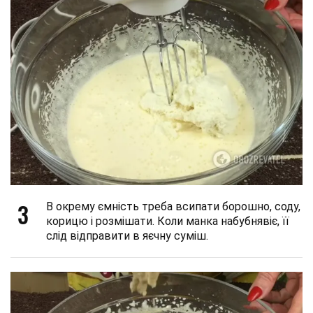
3
В окрему ємність треба всипати борошно, соду,
корицю і розмішати. Коли манка набубнявіє, її
слід відправити в яєчну суміш.