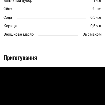
Ванільний цукор
1 ч.л.
Яйця
2 шт.
Сода
0,5 ч.л.
Кориця
0,5 ч.л.
Вершкове масло
За смаком
Приготування