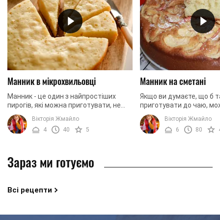
Манник в мікрохвильовці
Манник на сметані
Манник - це один з найпростіших
Якщо ви думаєте, що б т
пирогів, які можна приготувати, не
приготувати до чаю, м
витрачаючи на це багато сил і часу. А
зупиниться на варіанті
Вікторія Жмайло
Вікторія Жмайло
якщо ви хочете зробити страву ще
смачного манника. Ця д
4
40
5
6
80
швидше, ...
всім страва готується ...
Зараз ми готуємо
Всі рецепти