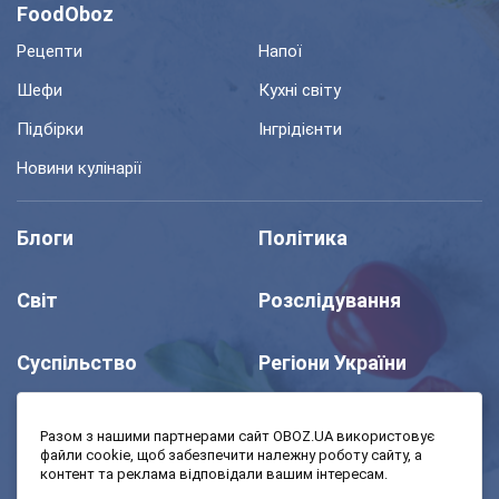
FoodOboz
Рецепти
Напої
Шефи
Кухні світу
Підбірки
Інгрідієнти
Новини кулінарії
Блоги
Політика
Світ
Розслідування
Суспільство
Регіони України
Шоу
Спорт
Разом з нашими партнерами сайт OBOZ.UA використовує
файли cookie, щоб забезпечити належну роботу сайту, а
контент та реклама відповідали вашим інтересам.
Моя школа
Авто