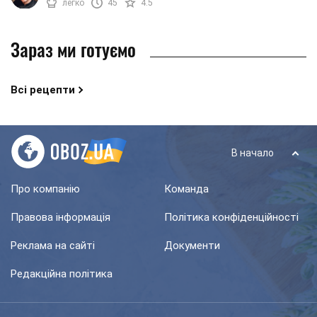
легко
45
4.5
мінімум часу - ...
Зараз ми готуємо
Всі рецепти
В начало
Про компанію
Команда
Правова інформація
Політика конфіденційності
Реклама на сайті
Документи
Редакційна політика