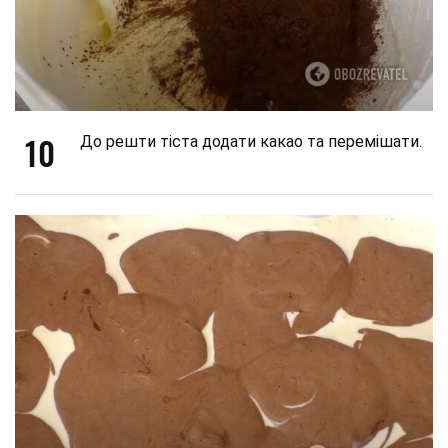
10
До решти тіста додати какао та перемішати.