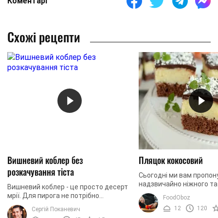
Коментарі
Схожі рецепти
Вишневий коблер без
Пляцок кокосовий
розкачування тіста
Сьогодні ми вам пропон
надзвичайно ніжного т
Вишневий коблер - це просто десерт
десерту. Він складаєтьс
мрії. Для пирога не потрібно
FoodOboz
шоколадного та кокосов
розкачувати тісто: все змішали і
12
120
Сергій Поканевич
жовткового крему і ...
готово. Тому, приготування займає