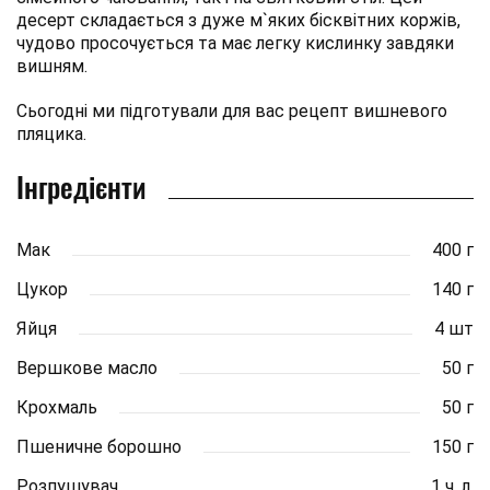
десерт складається з дуже м`яких бісквітних коржів,
чудово просочується та має легку кислинку завдяки
вишням.
Сьогодні ми підготували для вас рецепт вишневого
пляцика.
Інгредієнти
Мак
400 г
Цукор
140 г
Яйця
4 шт
Вершкове масло
50 г
Крохмаль
50 г
Пшеничне борошно
150 г
Розпушувач
1 ч. л.