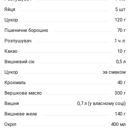
Яйця
5 шт
Цукор
120 г
Пшеничне борошно
70 г
Розпушувач
1 ч. л.
Какао
10 г
Вишневий сік
0,5 л
Цукор
за смаком
Крохмаль
40 г
Вершкове масло
300 г
Вишня
0,7 л (у власному соці)
Вишневе желе
140 г
Окріп
400 мл