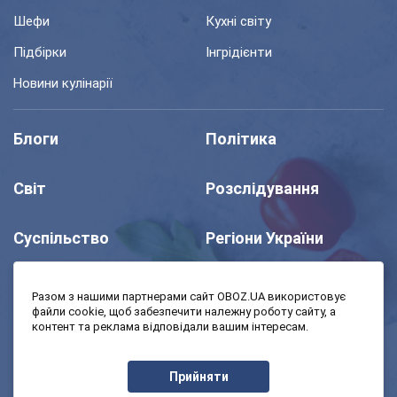
Шефи
Кухні світу
Підбірки
Інгрідієнти
Новини кулінарії
Блоги
Політика
Світ
Розслідування
Суспільство
Регіони України
Шоу
Спорт
Разом з нашими партнерами сайт OBOZ.UA використовує
файли cookie, щоб забезпечити належну роботу сайту, а
контент та реклама відповідали вашим інтересам.
Моя школа
Авто
Прийняти
MedOboz
Економіка