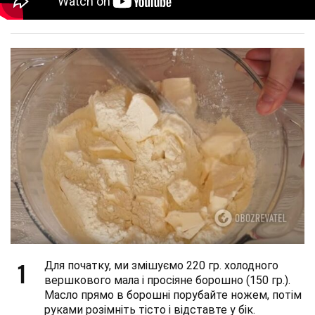
1
Для початку, ми змішуємо 220 гр. холодного
вершкового мала і просіяне борошно (150 гр.).
Масло прямо в борошні порубайте ножем, потім
руками розімніть тісто і відставте у бік.