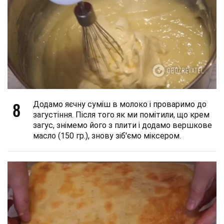
8
Додамо яєчну суміш в молоко і проваримо до
загустіння. Після того як ми помітили, що крем
загус, знімемо його з плити і додамо вершкове
масло (150 гр.), знову зіб'ємо міксером.