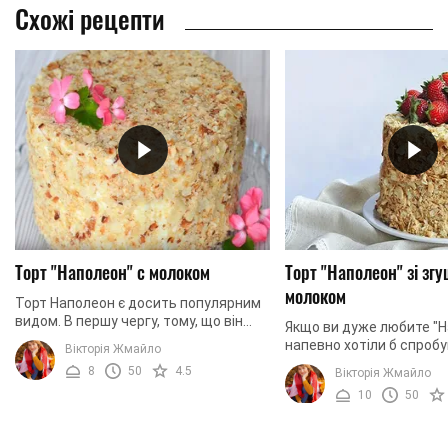
Схожі рецепти
Торт "Наполеон" с молоком
Торт "Наполеон" зі зг
молоком
Торт Наполеон є досить популярним
видом. В першу чергу, тому, що він
Якщо ви дуже любите "Н
складається з насиченого заварного
напевно хотіли б спробу
Вікторія Жмайло
крему, який просочує всі борошняні
варіації. Наприклад, оди
8
50
4.5
Вікторія Жмайло
коржі. У ...
варіантів ми будемо го
10
50
сьогодні. Річ ...