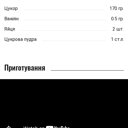
Цукор
170 гр.
Ванілін
0.5 гр.
Яйця
2 шт.
Цукрова пудра
1 ст.л.
Приготування