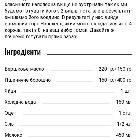
класичного наполеона ви ще не зустрічали, так як ми
будемо готувати його з 2 видів тіста, але в результаті
змішаємо його воєдино. В результаті у нас вийде
відмінний торт Наполеон, який може складатися як з 4
коржів, так і з 8, на ваш вибір і смак. Давайте ж
почнемо готувати прямо зараз!
Інгредієнти
Вершкове масло
220 гр.+150 гр.
Пшеничне борошно
150 гр.+400 гр.
Яйця
1 шт.
Холодна вода
160 мл.
Оцет
1 ст.л.
Сіль
1/2 ч.л.
Молоко
450 мл.