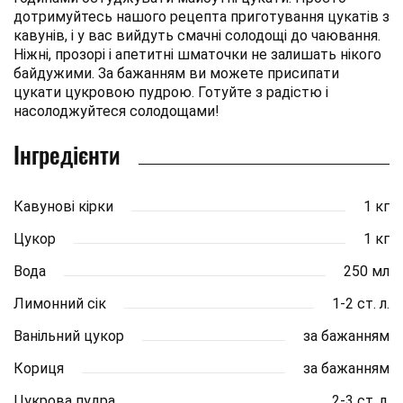
дотримуйтесь нашого рецепта приготування цукатів з
кавунів, і у вас вийдуть смачні солодощі до чаювання.
Ніжні, прозорі і апетитні шматочки не залишать нікого
байдужими. За бажанням ви можете присипати
цукати цукровою пудрою. Готуйте з радістю і
насолоджуйтеся солодощами!
Інгредієнти
Кавунові кірки
1 кг
Цукор
1 кг
Вода
250 мл
Лимонний сік
1-2 ст. л.
Ванільний цукор
за бажанням
Кориця
за бажанням
Цукрова пудра
2-3 ст. л.