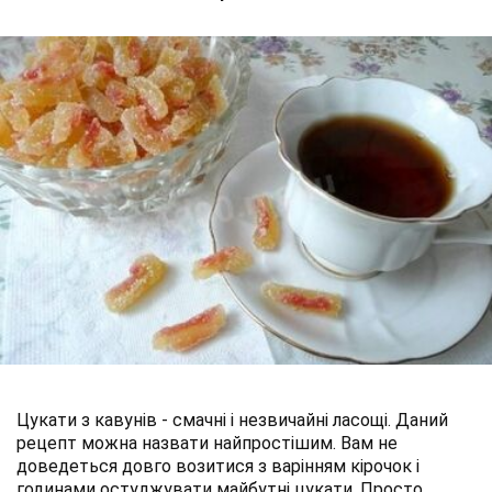
Цукати з кавунів - смачні і незвичайні ласощі. Даний
рецепт можна назвати найпростішим. Вам не
доведеться довго возитися з варінням кірочок і
годинами остуджувати майбутні цукати. Просто