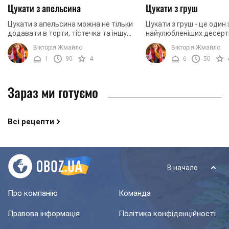
Цукати з апельсина
Цукати з груш
Цукати з апельсина можна не тільки
Цукати з груш - це один 
додавати в торти, тістечка та іншу
найулюбленіших десерті
випічку. Це цілком самостійний
приготування для всіх ц
Вікторія Жмайло
Вікторія Жмайло
десерт. Цукати виходять
незалежно від головного
1
90
4
6
50
ароматними, ніжними, в ...
фактично, ...
Зараз ми готуємо
Всі рецепти
В начало
Про компанію
Команда
Правова інформація
Політика конфіденційності