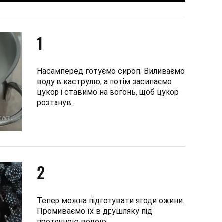
1
Насамперед готуємо сироп. Виливаємо
воду в каструлю, а потім засипаємо
цукор і ставимо на вогонь, щоб цукор
розтанув.
2
Тепер можна підготувати ягоди ожини.
Промиваємо їх в друшляку під
проточною водою.