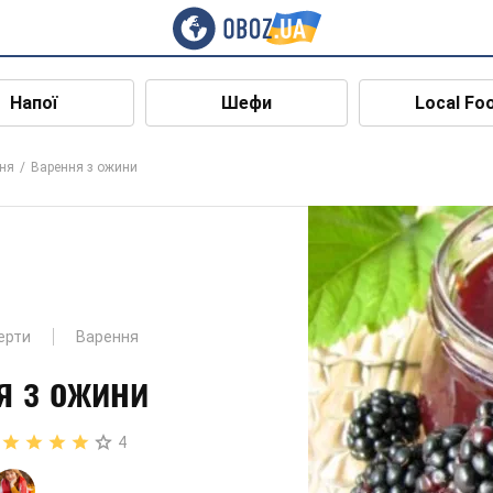
Напої
Шефи
Local Fo
ня
Варення з ожини
ерти
Варення
я з ожини
4