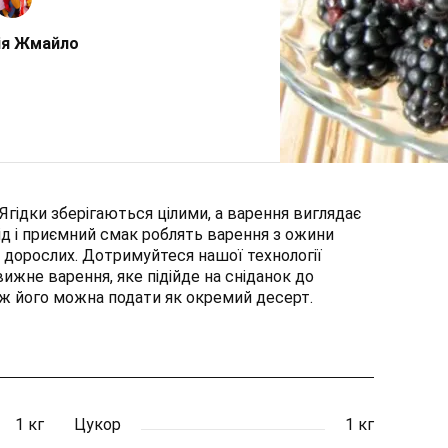
ія Жмайло
Ягідки зберігаються цілими, а варення виглядає
ід і приємний смак роблять варення з ожини
 дорослих. Дотримуйтеся нашої технології
вижне варення, яке підійде на сніданок до
ож його можна подати як окремий десерт.
1 кг
Цукор
1 кг