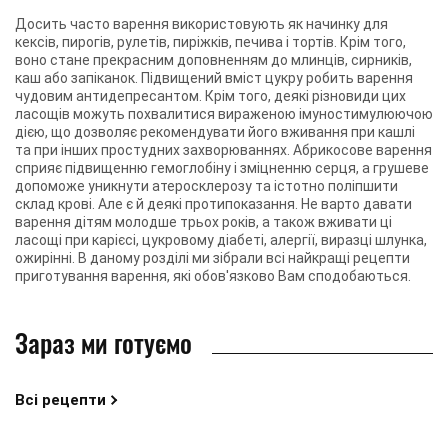
Досить часто варення використовують як начинку для
кексів, пирогів, рулетів, пиріжків, печива і тортів. Крім того,
воно стане прекрасним доповненням до млинців, сирників,
каш або запіканок. Підвищений вміст цукру робить варення
чудовим антидепресантом. Крім того, деякі різновиди цих
ласощів можуть похвалитися вираженою імуностимулюючою
дією, що дозволяє рекомендувати його вживання при кашлі
та при інших простудних захворюваннях. Абрикосове варення
сприяє підвищенню гемоглобіну і зміцненню серця, а грушеве
допоможе уникнути атеросклерозу та істотно поліпшити
склад крові. Але є й деякі протипоказання. Не варто давати
варення дітям молодше трьох років, а також вживати ці
ласощі при карієсі, цукровому діабеті, алергії, виразці шлунка,
ожирінні. В даному розділі ми зібрали всі найкращі рецепти
приготування варення, які обов'язково Вам сподобаються.
Зараз ми готуємо
Всі рецепти