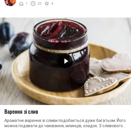
1
20
4
Варення зі слив
Ароматне варення зі сливи подобається дуже багатьом. Його
можна подавати до чаювання, млинців, оладок. З сливового
варення готують відмінний пряник. ...