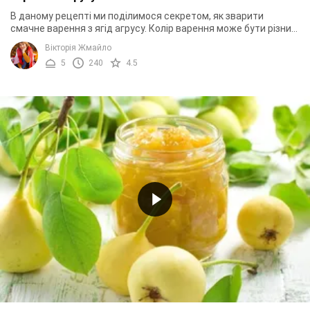
В даному рецепті ми поділимося секретом, як зварити
смачне варення з ягід агрусу. Колір варення може бути різний
залежно від обраного вами кольору ...
Вікторія Жмайло
5
240
4.5