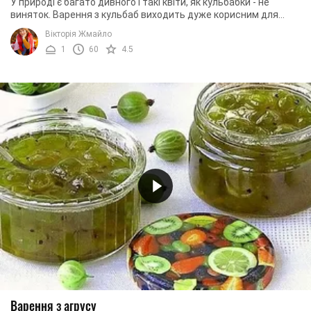
У природі є багато дивного і такі квіти, як кульбабки - не
виняток. Варення з кульбаб виходить дуже корисним для
оздоровлення організму. Квіти ...
Вікторія Жмайло
1
60
4.5
Варення з агрусу