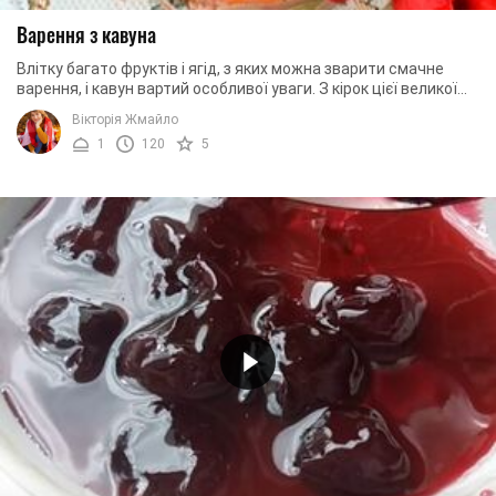
Варення з кавуна
Влітку багато фруктів і ягід, з яких можна зварити смачне
варення, і кавун вартий особливої уваги. З кірок цієї великої
ягоди виходить відмінне ...
Вікторія Жмайло
1
120
5