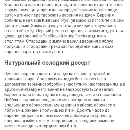
В ідеалі при варінні варення, плоди не повинні втрачати свою
форму, тому, що уварені до однорідної консистенції плоди
автоматично перетворюють варення на джем. Варення
робили ще за часів Київської Русі, уварюючи його в печі в сім-
десять разів. Замість цукру в ті часи використовувалися
патока або мед. Перший рецепт варення, в якому згадується
цукор, датований в Російській імперії вісімнадцятим
століттям. Стародавні римляни варили варення з яблук і
полуниці, а стародавні греки застосовували айву. Зараз
варення варять у всьому світі.
Натуральний солодкий десерт
Сучасне варення ділиться на дві категорії: традиційне
класичне і сире. У першому випадку його готують за
допомогою термічної обробки з наступним настоюванням, а в
другому випадку нагрівання не застосовуються взагалі.
Варення варять як з одного виду плодів, так і з їх поєднання.
Найбільш вдалими поєднаннями заведено вважати
апельсини з абрикосами, мандарини з айвою, абрикоси з
яблуками, банани з полуницею й т.ін. Досить часто до
варення додають всілякі смакові добавки або прянощі,
наприклад імбир, м'яту, лікер, корицю, гвоздику, лимонну
кислоту, мигдаль з кардамоном й т. ін.