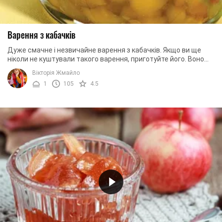
Варення з кабачків
Дуже смачне і незвичайне варення з кабачків. Якщо ви ще
ніколи не куштували такого варення, приготуйте його. Воно
точно здивує, приємно потішить і ...
Вікторія Жмайло
1
105
4.5