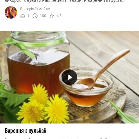
використовувати наш рецепт і зварити варення з груш з
лимоном. Оригінальне варення приємно здивує і ...
Вікторія Жмайло
1
180
4.5
Варення з кульбаб