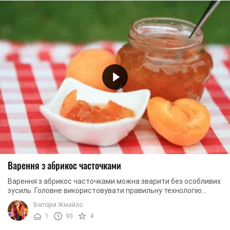
Варення з абрикос часточками
Варення з абрикос часточками можна зварити без особливих
зусиль. Головне використовувати правильну технологію
приготування. Буде потрібно затратити ...
Вікторія Жмайло
1
90
4