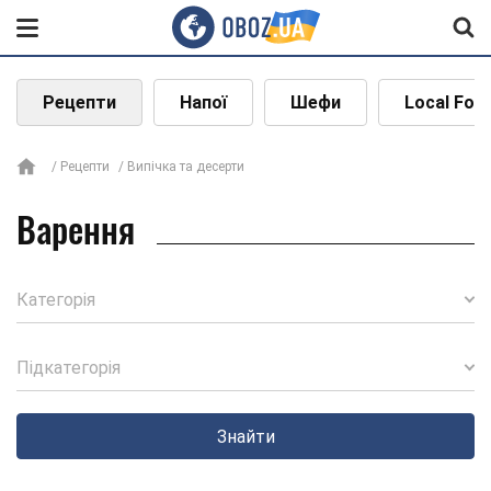
Рецепти
Напої
Шефи
Local Foo
Рецепти
Випічка та десерти
Варення
Категорія
Підкатегорія
Знайти