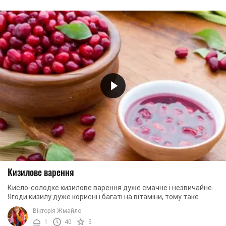
Кизилове варення
Кисло-солодке кизилове варення дуже смачне і незвичайне.
Ягоди кизилу дуже корисні і багаті на вітаміни, тому таке
варення підвищує імунітет і сприяє ...
Вікторія Жмайло
1
40
5