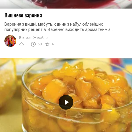
Вишневе варення
Варення з вишні, мабуть, однин з найулюбленіших і
популярних рецептів. Варення виходить ароматним з
напрочуд насиченим кольором. Готувати таке ...
Вікторія Жмайло
1
60
4