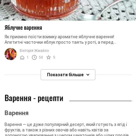
Яблучне варення
Як приємно поїсти взимку ароматне яблучне варення!
Апетитні часточки яблук просто таять у роті, а перед
ароматом варення мало хто зможе встояти. ...
Вікторія Жмайло
1
50
5
Показати більше
Варення - рецепти
Варення
Варення — це дуже популярний десерт, який готують з ягід і
фруктів, а також з різних овочів або навіть квітів за
допомогою уварювання з цукром шматочків або цілих плодів.