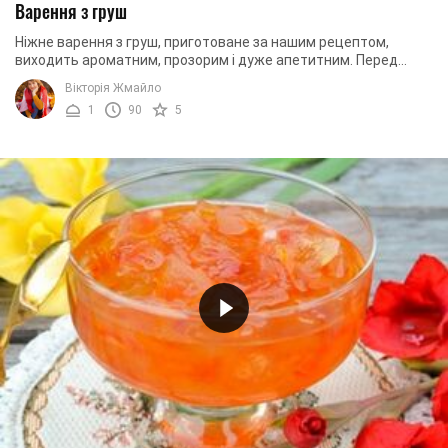
Варення з груш
Ніжне варення з груш, приготоване за нашим рецептом,
виходить ароматним, прозорим і дуже апетитним. Перед
таким десертом не встоять ні дітки, ні ...
Вікторія Жмайло
1
90
5