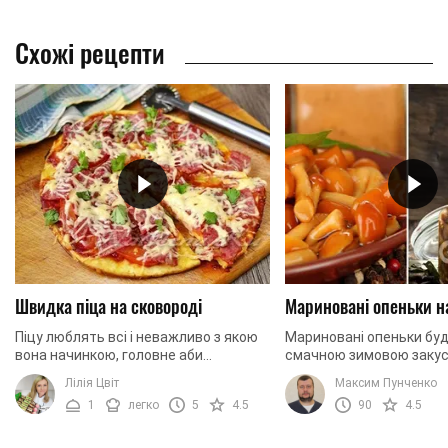
Схожі рецепти
Швидка піца на сковороді
Мариновані опеньки н
Піцу люблять всі і неважливо з якою
Мариновані опеньки бу
вона начинкою, головне аби
смачною зимовою закус
побільше. В такому випадку, що може
приготуємо їх разом!
Лілія Цвіт
Максим Пунченко
бути краще, ніж приготувати її
1
легко
5
4.5
90
4.5
самостійно з ...