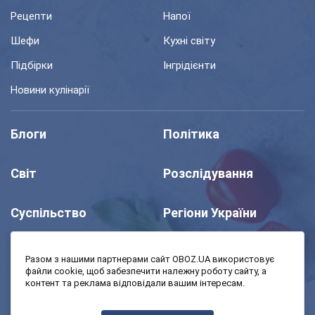
Рецепти
Напої
Шефи
Кухні світу
Підбірки
Інгрідієнти
Новини кулінарії
Блоги
Політика
Світ
Розслідування
Суспільство
Регіони України
Шоу
Спорт
Разом з нашими партнерами сайт OBOZ.UA використовує
файли cookie, щоб забезпечити належну роботу сайту, а
контент та реклама відповідали вашим інтересам.
Моя школа
Авто