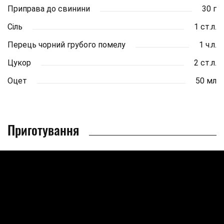
Приправа до свинини
30 г
Сіль
1 ст.л.
Перець чорний грубого помелу
1 ч.л.
Цукор
2 ст.л.
Оцет
50 мл
Приготування