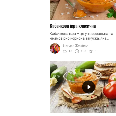
Кабачкова ікра класична
Кабачкова ікра – це універсальна та
неймовірно корисна закуска, яка
вирізняється не лише своїм смаком т
Вікторія Жмайло
ароматом, а й своїм надзвичайним в
10
180
5
на ...