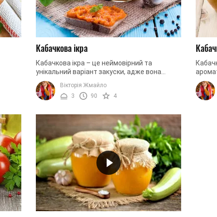
Кабачкова ікра
Кабач
Кабачкова ікра – це неймовірний та
Кабачк
унікальний варіант закуски, адже вона
аромат
а
смачна, поживна, але попри це абсолютно
смакує
Вікторія Жмайло
пливом
низькокалорійна. Це пов’язано з тим, ...
страву
3
90
4