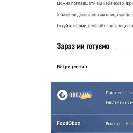
можна погладшати від кабачкової ікри.
З нами ви дізнаєтеся які спеції зробл
Готуйте з нами, освоюйте нові рецепти
Зараз ми готуємо
Всі рецепти
Про компанію
Реклама на сай
FoodOboz
Рецепти
Нап