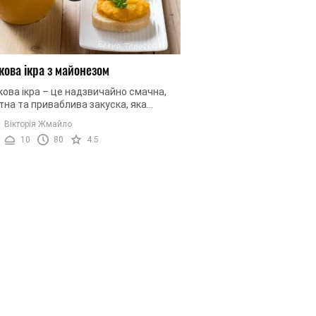
кова ікра з майонезом
ова ікра – це надзвичайно смачна,
на та приваблива закуска, яка
 не лише влітку. Цю смачну овочеву
Вікторія Жмайло
 можна готувати у якості ...
10
80
4.5