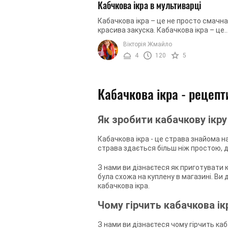
Кабчкова ікра в мультиварці
Кабачкова ікра – це не просто смачна
красива закуска. Кабачкова ікра – це
божественно смачна закуска, яка ще 
Вікторія Жмайло
помимо цього є безмежним джерелом .
4
120
5
Кабачкова ікра - рецепт
Як зробити кабачкову ікру
Кабачкова ікра - це страва знайома н
страва здається більш ніж простою, д
З нами ви дізнаєтеся як приготувати 
була схожа на куплену в магазині. Ви д
кабачкова ікра.
Чому гірчить кабачкова ік
З нами ви дізнаєтеся чому гірчить каб