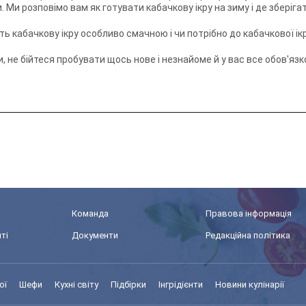
 Ми розповімо вам як готувати кабачкову ікру на зиму і де зберігат
ять кабачкову ікру особливо смачною і чи потрібно до кабачкової 
, не бійтеся пробувати щось нове і незнайоме й у вас все обов'язк
Команда
Правова інформація
ті
Документи
Редакційна політика
ої
Шефи
Кухні світу
Підбірки
Інгрідієнти
Новини кулінарії