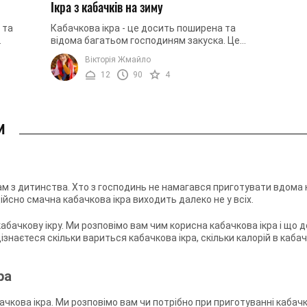
Ікра з кабачків на зиму
 та
Кабачкова ікра - це досить поширена та
відома багатьом господиням закуска. Це
й
пов’язано з тим ,що ікра містить досить
Вікторія Жмайло
..
прості та доступні інгредієнти, ...
12
90
4
и
ам з дитинства. Хто з господинь не намагався приготувати вдома ка
ійсно смачна кабачкова ікра виходить далеко не у всіх.
кабачкову ікру. Ми розповімо вам чим корисна кабачкова ікра і що 
ізнаєтеся скільки вариться кабачкова ікра, скільки калорій в кабачк
ра
ачкова ікра. Ми розповімо вам чи потрібно при приготуванні кабачк