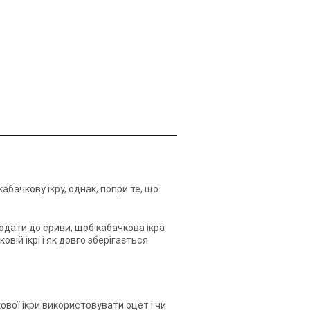
бачкову ікру, однак, попри те, що
додати до сриви, щоб кабачкова ікра
овій ікрі і як довго зберігається
ової ікри використовувати оцет і чи