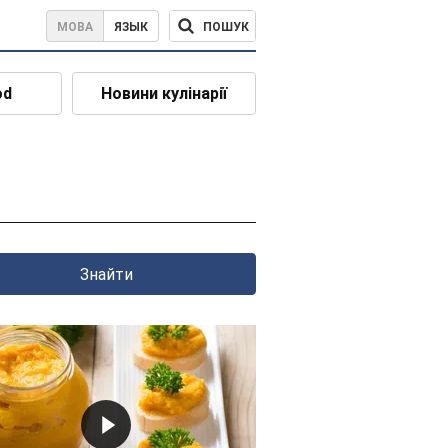
ПОШУК
МОВА
ЯЗЫК
od
Новини кулінарії
Знайти