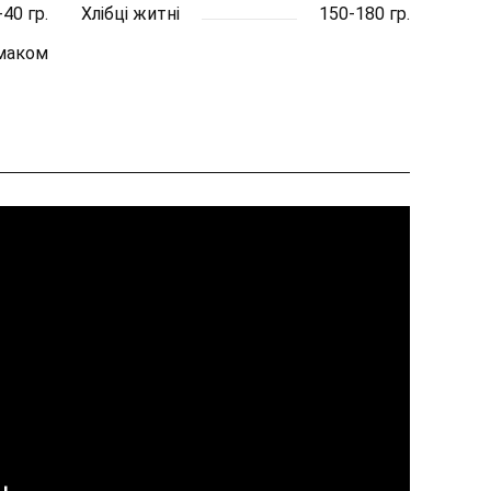
-40 гр.
Хлібці житні
150-180 гр.
смаком