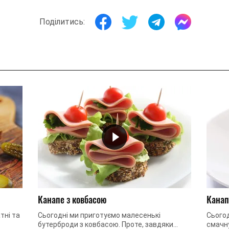
Поділитись:
Канапе з ковбасою
Канап
тні та
Сьогодні ми приготуємо малесенькі
Сього
бутерброди з ковбасою. Проте, завдяки
смачну