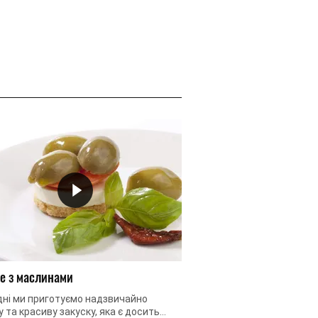
е з маслинами
Канапе з оливками
дні ми приготуємо надзвичайно
Як щодо зграйки пінгвін
 та красиву закуску, яка є досить
столі? Правда, звучить 