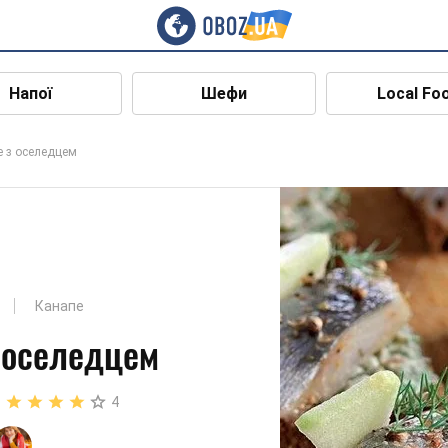
Напої
Шефи
Local Fo
 з оселедцем
Канапе
 оселедцем
4