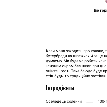
Віктор
Коли мова заходить про канапе, т
бутерброди на шпажках. Але це не
думаємо. Ми будемо робити канап
і сирним сиром без шпаг, при ць
оцінять гості. Таке блюдо буде 
стіл, будь-то традиційне застілл
Інгредієнти
Оселедець солений
100-1