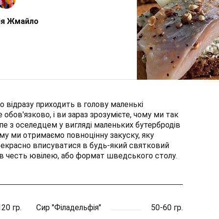
ія Жмайло
о відразу приходить в голову маленькі
 обов'язково, і ви зараз зрозумієте, чому ми так
е з оселедцем у вигляді маленьких бутербродів
ому ми отримаємо повноцінну закуску, яку
прекрасно вписуватися в будь-який святковий
я в честь ювілею, або формат шведського столу.
20 гр.
Сир "Філадельфія"
50-60 гр.