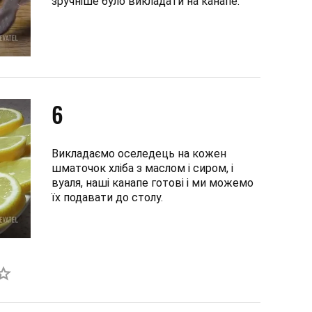
зручніше було викладати на канапе.
6
Викладаємо оселедець на кожен
шматочок хліба з маслом і сиром, і
вуаля, наші канапе готові і ми можемо
їх подавати до столу.