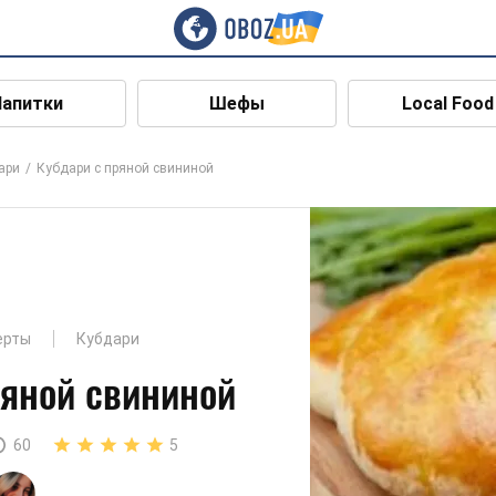
Напитки
Шефы
Local Food
ари
Кубдари с пряной свининой
ерты
Кубдари
ряной свининой
60
5