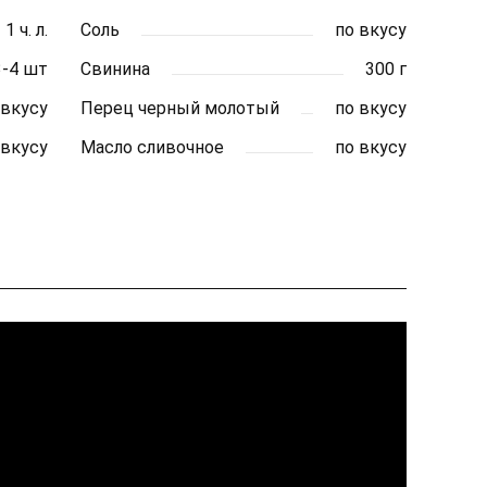
1 ч. л.
Соль
по вкусу
3-4 шт
Свинина
300 г
 вкусу
Перец черный молотый
по вкусу
 вкусу
Масло сливочное
по вкусу