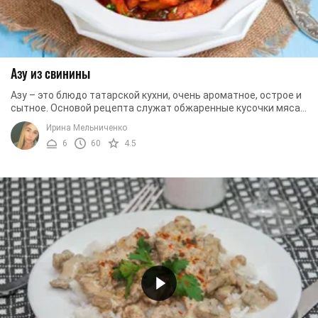
Азу из свинины
Азу – это блюдо татарской кухни, очень ароматное, острое и
сытное. Основой рецепта служат обжаренные кусочки мяса,
тушеные помидоры, лук и картофель. ...
Ирина Мельниченко
6
60
4.5