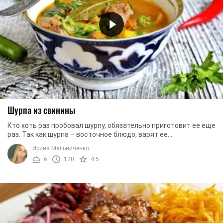
Шурпа из свинины
Кто хоть раз пробовал шурпу, обязательно приготовит ее еще
раз. Так как шурпа – восточное блюдо, варят ее
преимущественно с бараниной или говядиной. ...
Ирина Мельниченко
6
120
4.5