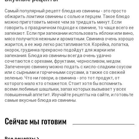
Самый популярный рецепт блюда из свинины - это просто
обжарить ломтики свинины с солью и перцем. Такое блюдо
можно приготовить менее чем за тридцать минут. Если
говорить о праздничном подходе к свинине, то чаще всего ее
запекают. Если при запекании использовать яблоки или вино,
мясо получится нежным и ароматным. Свинина очень хорошо
жарится, а ее жир легко растапливается. Корейка, лопатка,
окорок, грудинка прекрасно подойдут для жарки или
запекания. Блюда из свинины всегда очень удачно
сочетаются с орехами, фруктами, черносливом, медом.
Запеченную свинину можно подать с кисло-сладким соусом
или с сырными и горчичными соусами, а также со свежей
зеленью. Что ни говори, а свинина - это тот продукт, от
которого мало кто откажется. Стоит хотя бы вспомнить
всеми любимые шашлыки, запах которых вызывает у всех
повышенный аппетит. Изучайте рецепты на сайте, и готовьте
самые вкусные блюда из свинины.
Сейчас мы готовим
Все рецепты