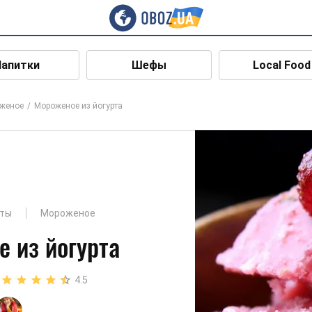
Напитки
Шефы
Local Food
женое
Мороженое из йогурта
рты
Мороженое
 из йогурта
4.5