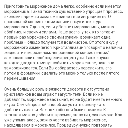
Приготовить мороженое дома легко, особенно если имеется
мороженица. Такая техника существенно упрощает процесс,
экономит время и сама смешивает все ингредиенты. От
правильной консистенции зависит вкус и текстура
мороженого. Однако, если у Вас нет мороженицы, можно
обойтись и своими силами. Чаше всего, у тех, кто готовит
первый раз мороженое своими руками, возникает одна
проблема – блюдо получается водянистое. От этого вкус у
мороженого изменяется. Кристаллизация говорит о наличии
жидкости в мороженом, неправильной консистенции/
заморозке или несоблюдении рецептуры. Также нужно
каждые двадцать минут взбивать мороженное, пока оно
замораживается. Если Вы собираетесь переложить его
потом в формочки, сделать это можно только после пятого
перемешивания.
Очень большую роль в вязкости десерта и отсутствии
кристалликов воды играют загустители. Если их не
добавлять, мороженое застынет, но не будет иметь нежного
вкуса. Самый простой способ загустить основу - это
добавить желтки. Важно чтобы они были свежими. К
желткам можно добавить крахмал, желатин, сок лимона. Как
уже упоминалось, важно часто взбивать мороженое,
находящееся в морозилке. Процедуру нужно повторять