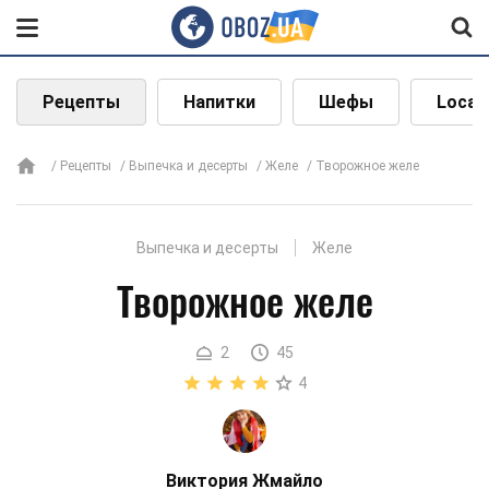
Рецепты
Напитки
Шефы
Local
Рецепты
Выпечка и десерты
Желе
Творожное желе
Выпечка и десерты
Желе
Творожное желе
2
45
4
Виктория Жмайло