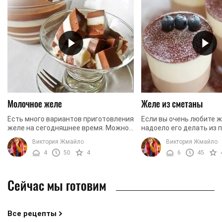
Молочное желе
Желе из сметаны
Есть много вариантов приготовления
Если вы очень любите ж
желе на сегодняшнее время. Можно
надоело его делать из 
встретить фруктовое, ягодное,
пакетиков, то у нас ест
Виктория Жмайло
Виктория Жмайло
шоколадное, сметанное, и даже
который вам точно понр
4
50
4
6
45
молочное желе. Именно ...
Более того, мы будем ...
Сейчас мы готовим
Все рецепты