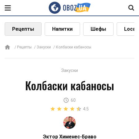
Рецепты
Напитки
Шефы
Local
Рецепты
Закуски
Колбаски кабаносы
Закуски
Колбаски кабаносы
60
4.5
Эктор Хименес-Браво