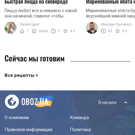
Быстрая пицца на сковороде
Маринованные опята 
Пиццу любят все и неважно с какой
Маринованные опята б
она начинкой, главное чтобы
вкуснейшей зимней заку
побольше. В таком случае, что может
давайте приготовим их 
Лилия Цвит
Максим Пунченко
быть лучше, чем приготовить ее
1
легко
5
4.5
90
4.5
самостоятельно из ...
Сейчас мы готовим
Все рецепты
В начало
О компании
Команда
Правовая информация
Политика