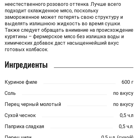
неестественного розового оттенка. Лучше всего
подходит охлажденное мясо, поскольку
замороженное может потерять свою структуру и
выделять излишнюю жидкость во время сушки.
Также следует обращать внимание на происхождение
курятины – фермерское мясо без излишка воды и
химических добавок даст насыщеннейший вкус
готовых колбасок.
Ингредиенты
Куриное филе
600 г
Соль
по вкусу
Перец черный молотый
по вкусу
Сухой чеснок
0,5 ч.л
Паприка сладкая
0,5 ч.л.
Перец чили
0,5 ч.л. (сухой)