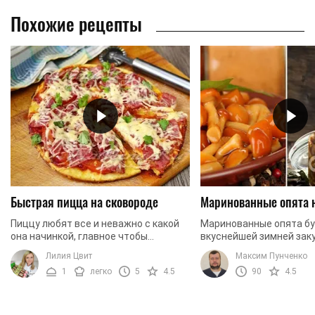
Похожие рецепты
Быстрая пицца на сковороде
Маринованные опята 
Пиццу любят все и неважно с какой
Маринованные опята б
она начинкой, главное чтобы
вкуснейшей зимней заку
побольше. В таком случае, что может
давайте приготовим их 
Лилия Цвит
Максим Пунченко
быть лучше, чем приготовить ее
1
легко
5
4.5
90
4.5
самостоятельно из ...