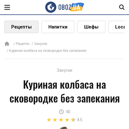
Рецепты
Напитки
Шефы
Local
Рецепты
Закуски
Куриная колбаса на сковородке без запекания
Закуски
Куриная колбаса на
сковородке без запекания
40
4.5