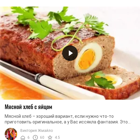
Мясной хлеб с яйцом
Мясной хлеб – хороший вариант, если нужно что-то
приготовить оригинальное, а у Вас иссякла фантазия. Это
сытное, вкусное блюдо. А мясной хлеб с ...
Виктория Жмайло
6
60
4.5