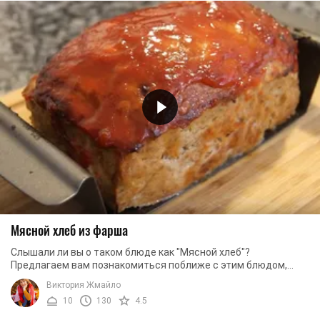
Мясной хлеб из фарша
Слышали ли вы о таком блюде как "Мясной хлеб"?
Предлагаем вам познакомиться поближе с этим блюдом,
используя данный рецепт. На самом деле, данное ...
Виктория Жмайло
10
130
4.5