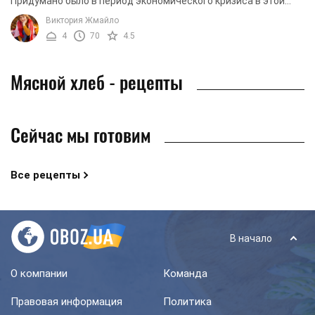
Придумано было в период экономического кризиса в этой
стране. Если у хозяйки осталось немножко ...
Виктория Жмайло
4
70
4.5
Мясной хлеб - рецепты
Сейчас мы готовим
Все рецепты
В начало
О компании
Команда
Правовая информация
Политика