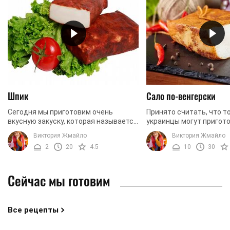
Шпик
Сало по-венгерски
Сегодня мы приготовим очень
Принято считать, что т
вкусную закуску, которая называется
украинцы могут пригот
шпик. Что же это такое? - Это такой
вкусную закуску из сала
Виктория Жмайло
Виктория Жмайло
кусок сала, который срезан с
знаем, как лучше обраб
2
20
4.5
10
30
подкожной свиной ...
чтобы оно получилось ...
Сейчас мы готовим
Все рецепты