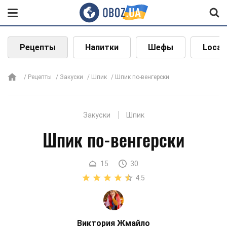
Рецепты
Напитки
Шефы
Local
Рецепты
Закуски
Шпик
Шпик по-венгерски
Закуски
Шпик
Шпик по-венгерски
15
30
4.5
Виктория Жмайло