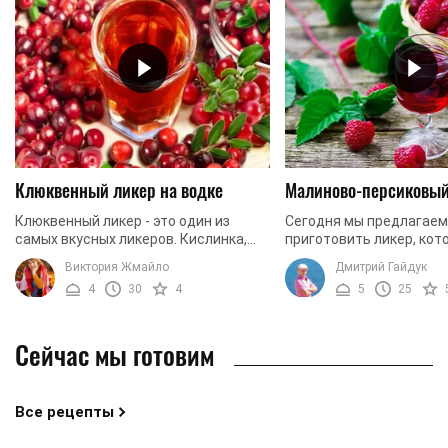
Клюквенный ликер на водке
Малиново-персиковый
Клюквенный ликер - это один из
Сегодня мы предлагаем
самых вкусных ликеров. Кислинка,
приготовить ликер, кот
присущая клюкве, дополняет этот
иметь фантастический
Виктория Жмайло
Дмитрий Гайдук
напиток, и позволяет сделать его
аромат, привлекательн
4
30
4
5
25
особенно вкусным. ...
цвет, а также неповтори
Сейчас мы готовим
Все рецепты