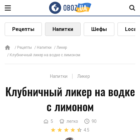
Рецепты
Напитки
Шефы
Local
Рецепты
Напитки
Ликер
Клубничный ликер на водке с лимоном
Напитки
Ликер
Клубничный ликер на водке
с лимоном
5
легко
90
4.5