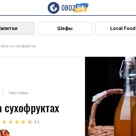
Напитки
Шефы
Local Food
ойка на сухофруктах
Настойки
а сухофруктах
4.5