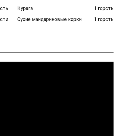
рсть
Курага
1 горсть
рсти
Сухие мандариновые корки
1 горсть