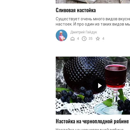
Сливовая настойка
Существует очень много видов вкусн
настоек. И про один из таких видов м
должны сегодня вам рассказать. В д
Дмитрий Гайдук
рецепте речь пойдет о сливовой ...
4
35
4
Настойка на черноплодной рябине
Настойка на черноплодной рябине