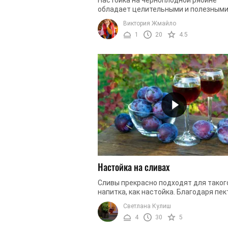
обладает целительными и полезным
свойствами. Данный напиток следуе
Виктория Жмайло
настаивать на хорошо очищенном
1
20
4.5
самогоне, чтобы ...
Настойка на сливах
Сливы прекрасно подходят для таког
напитка, как настойка. Благодаря пек
из слив получается отличный ликер,
Светлана Кулиш
который мы должны будем смешать с .
4
30
5