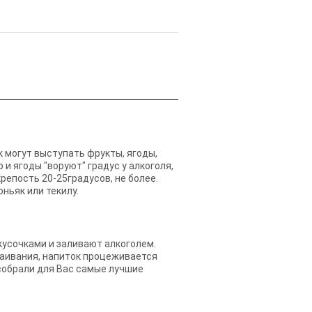
 могут выступать фрукты, ягоды,
 и ягоды "воруют" градус у алкоголя,
репость 20-25градусов, не более.
ньяк или текилу.
кусочками и заливают алкоголем.
таивания, напиток процеживается
собрали для Вас самые лучшие