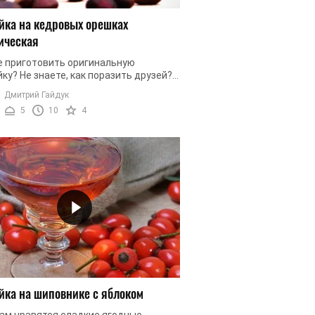
йка на кедровых орешках
ическая
е приготовить оригинальную
ку? Не знаете, как поразить друзей?
е поднять настроение и подарить
Дмитрий Гайдук
ные ароматические ощущения своим
5
10
4
йка на шиповнике с яблоком
вам нравятся сладкие ягодные