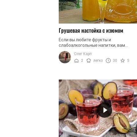
Грушевая настойка с изюмом
Если вы любите фрукты и
слабоалкогольные напитки, вам
обязательно понравится и эта настой
Олег Карп
Речь идет о грушевой настойке с изю
2
легко
30
5
Изюм придаст ...