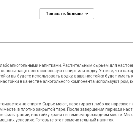
Показать больше
лабоалкогольными напитками. Растительным сырьем для настоек
 основы чаще всего используют спирт или водку. Учтите, что сахар
ойки вы будете использовать водку, ваша настойка будет иметь к
астойки в качестве алкогольного компонента используют ром, ко
аивается на спирту. Сырье моют, перетирают либо же нарезают 
м месте, в плотно закрытой таре. После завершения периода нас
ле фильтрации, настойку хранят в темном прохладном месте. Мы 
машних условиях. Готовьте этот замечательный напиток.