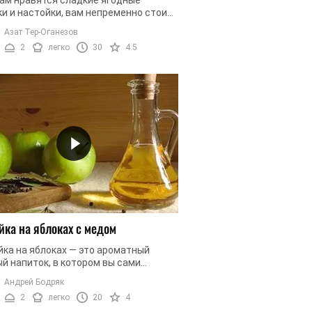
и и настойки, вам непременно стоит
овить настойку по этому рецепту.
Азат Тер-Оганезов
ик отлично чувствует себя в ...
2
легко
30
4.5
йка на яблоках с медом
йка на яблоках — это ароматный
й напиток, в котором вы сами
е регулировать не только количество
Андрей Бодряк
, но и крепость. Добавляя или ...
2
легко
20
4