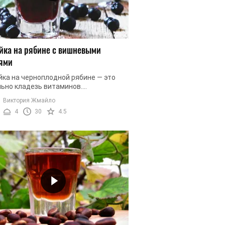
йка на рябине с вишневыми
ями
йка на черноплодной рябине — это
льно кладезь витаминов.
плодная рябина поможет вам
Виктория Жмайло
ить иммунитет, справится с
4
30
4.5
инозом, ...