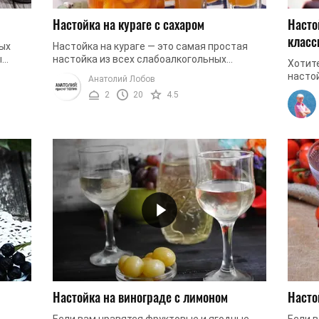
Настойка на кураге с сахаром
Насто
класс
ых
Настойка на кураге — это самая простая
ы
настойка из всех слабоалкогольных
Хотит
анном
напитков, которые можно приготовить в
настой
Анатолий Лобов
домашних условиях. Все, что от вас ...
Хотит
2
20
4.5
прият
...
Настойка на винограде с лимоном
Насто
Если вам нравятся фруктовые и ягодные
Если 