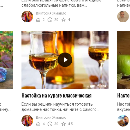
и
слабоалкогольные напитки, вам
наливк
т
обязательно понравится и эта настойка.
пригот
Виктория Жмайло
Речь идет о настойке на винограде.
Шиповн
2
20
4
Напиток ...
Настойка на кураге классическая
Насто
о
Если вы решили научиться готовить
Насто
тину,
домашние настойки, начните с самого
вкусны
простого. Мы предлагаем вам освоить
может
Виктория Жмайло
..
рецепт настойки на кураге. Напиток
сахара
4
30
4.5
вкусный, ...