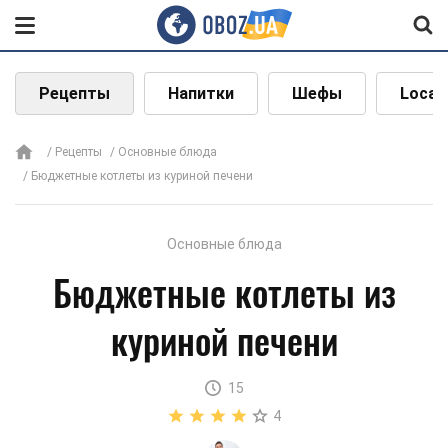
Рецепты
Напитки
Шефы
Local
Рецепты
Основные блюда
Бюджетные котлеты из куриной печени
Основные блюда
Бюджетные котлеты из
куриной печени
15
4