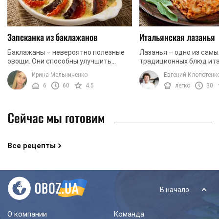
Запеканка из баклажанов
Итальянская лазанья
Баклажаны – невероятно полезные
Лазанья – одно из сам
овощи. Они способны улучшить
традиционных блюд ит
память, а также служат прекрасным
кухни. В ее основе соч
Ирина Мельниченко
Евгений Клопотенк
антиоксидантом. Кроме того,
фарш, много сыра и не
6
60
4.5
легко
30
употребление баклажанов ...
тесто. Идеальный ...
Сейчас мы готовим
Все рецепты
В начало
О компании
Команда