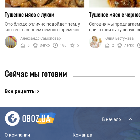
Тушеное мясо с луком
Тушеное мясо с черно
Это блюдо отлично подойдет тем, у
Сегодня мы предлагаем
кого есть совсем немного времени
приготовить тушеную с
на готовку, а в результате хочется
черносливом. Такое бл
Александр Самоповар
Юлия Бестужева
получить вкусное и сочное мясо. В
легко готовить, достат
6
легко
180
5
2
легко
данном ...
соблюдать этапы ...
Сейчас мы готовим
Все рецепты
В начало
О компании
Команда