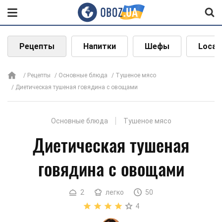
Рецепты
Напитки
Шефы
Local
Рецепты
Основные блюда
Тушеное мясо
Диетическая тушеная говядина с овощами
Основные блюда
Тушеное мясо
Диетическая тушеная
говядина с овощами
2
легко
50
4