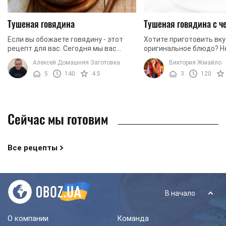
Тушеная говядина
Тушеная говядина с ч
Если вы обожаете говядину - этот
Хотите приготовить вку
рецепт для вас. Сегодня мы вас
оригинальное блюдо? Не
порадуем тушеной говядиной,
поразить своих родных
Алексей Домашняя Заготовка
Виктория Жмайло
которая выйдет очень нежной,
приготовить говядину п
5
140
4.5
3
120
мягкой и ароматной. Кроме ...
оригинальному рецепту? 
Сейчас мы готовим
Все рецепты
В начало
О компании
Команда