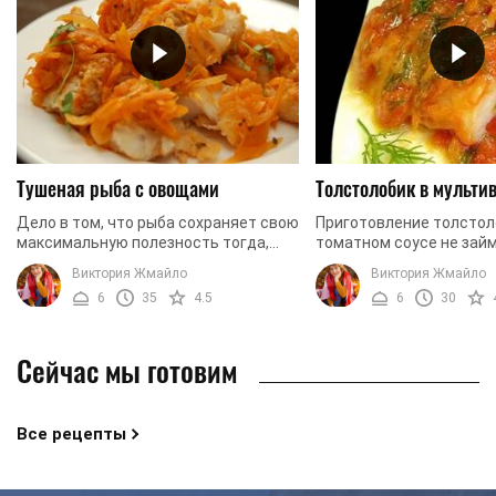
Тушеная рыба с овощами
Толстолобик в мульти
Дело в том, что рыба сохраняет свою
Приготовление толстол
максимальную полезность тогда,
томатном соусе не займ
когда её правильно приготовят. Этим
много времени. Мясо т
Виктория Жмайло
Виктория Жмайло
мы сегодня и займемся - правильным
после приготовления о
6
35
4.5
6
30
...
же нежным и ...
Сейчас мы готовим
Все рецепты