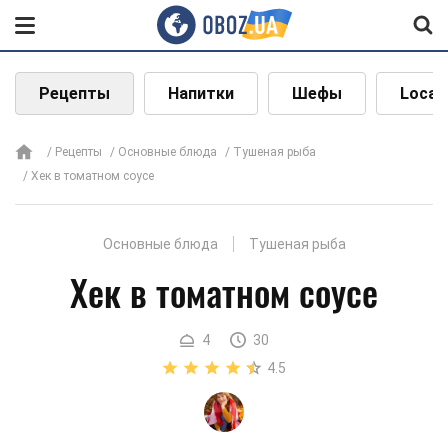
Рецепты
Напитки
Шефы
Local
Рецепты
Основные блюда
Тушеная рыба
Хек в томатном соусе
Основные блюда
Тушеная рыба
Хек в томатном соусе
4
30
4.5