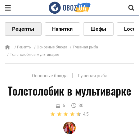
Рецепты
Напитки
Шефы
Local
Рецепты
Основные блюда
Тушеная рыба
Толстолобик в мультиварке
Основные блюда
Тушеная рыба
Толстолобик в мультиварке
6
30
4.5