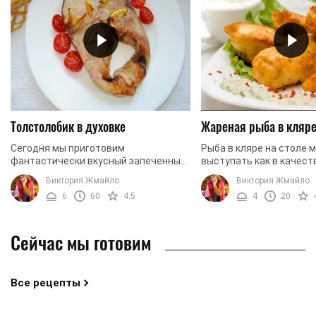
Толстолобик в духовке
Жареная рыба в кляр
Сегодня мы приготовим
Рыба в кляре на столе 
фантастически вкусный запеченный
выступать как в качест
в духовке толстолобик. Для того,
блюда, так и в качестве
Виктория Жмайло
Виктория Жмайло
чтобы блюдо было ароматным, мы
рыбе в виде основного
6
60
4.5
4
20
сделаем овощную подушку из ...
подойдут свежие ...
Сейчас мы готовим
Все рецепты