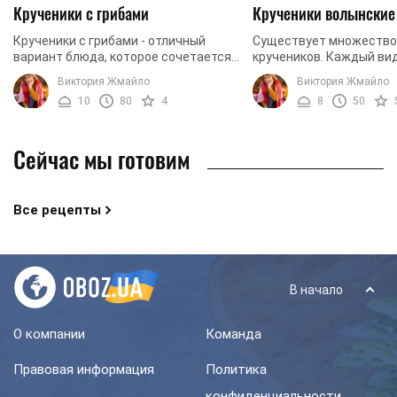
Крученики с грибами
Крученики волынские
Крученики с грибами - отличный
Существует множество
вариант блюда, которое сочетается
кручеников. Каждый ви
с различными гарнирами. Также,
особенности, включая 
Виктория Жмайло
Виктория Жмайло
такое блюдо можно подавать по
ингредиентов и процес
10
80
4
8
50
любому поводу: будь это ...
приготовления. К приме
мы ...
Сейчас мы готовим
Все рецепты
В начало
О компании
Команда
Правовая информация
Политика
конфиденциальности