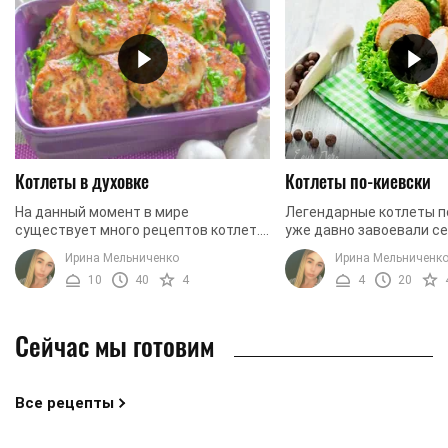
Котлеты в духовке
Котлеты по-киевски
На данный момент в мире
Легендарные котлеты п
существует много рецептов котлет.
уже давно завоевали с
Можно делать котлеты из рыбы,
только украинцев, но и
Ирина Мельниченко
Ирина Мельниченк
овощей и даже фруктов. Но мы
национальностей. И это
10
40
4
4
20
сегодня будем придерживаться ...
удивительно. Сочное, ...
Сейчас мы готовим
Все рецепты